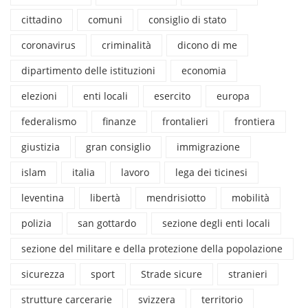
cittadino
comuni
consiglio di stato
coronavirus
criminalità
dicono di me
dipartimento delle istituzioni
economia
elezioni
enti locali
esercito
europa
federalismo
finanze
frontalieri
frontiera
giustizia
gran consiglio
immigrazione
islam
italia
lavoro
lega dei ticinesi
leventina
libertà
mendrisiotto
mobilità
polizia
san gottardo
sezione degli enti locali
sezione del militare e della protezione della popolazione
sicurezza
sport
Strade sicure
stranieri
strutture carcerarie
svizzera
territorio