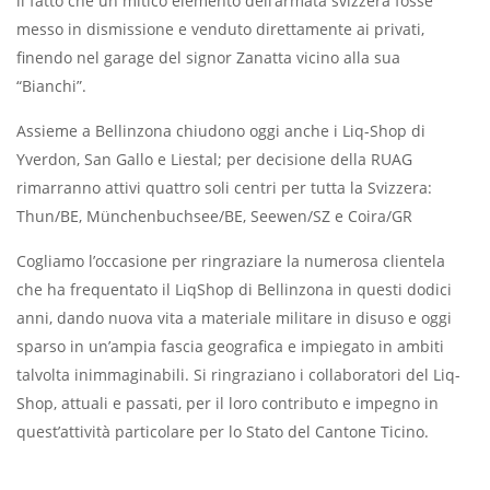
il fatto che un mitico elemento dell’armata svizzera fosse
messo in dismissione e venduto direttamente ai privati,
finendo nel garage del signor Zanatta vicino alla sua
“Bianchi”.
Assieme a Bellinzona chiudono oggi anche i Liq-Shop di
Yverdon, San Gallo e Liestal; per decisione della RUAG
rimarranno attivi quattro soli centri per tutta la Svizzera:
Thun/BE, Münchenbuchsee/BE, Seewen/SZ e Coira/GR
Cogliamo l’occasione per ringraziare la numerosa clientela
che ha frequentato il LiqShop di Bellinzona in questi dodici
anni, dando nuova vita a materiale militare in disuso e oggi
sparso in un’ampia fascia geografica e impiegato in ambiti
talvolta inimmaginabili. Si ringraziano i collaboratori del Liq-
Shop, attuali e passati, per il loro contributo e impegno in
quest’attività particolare per lo Stato del Cantone Ticino.