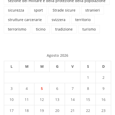
sezione del militare e della protezione della popolazione
sicurezza
sport
Strade sicure
stranieri
strutture carcerarie
svizzera
territorio
terrorismo
ticino
tradizione
turismo
Agosto 2026
L
M
M
G
V
S
D
1
2
3
4
5
6
7
8
9
10
11
12
13
14
15
16
17
18
19
20
21
22
23