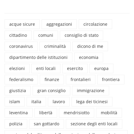
acque sicure
aggregazioni
circolazione
cittadino
comuni
consiglio di stato
coronavirus
criminalità
dicono di me
dipartimento delle istituzioni
economia
elezioni
enti locali
esercito
europa
federalismo
finanze
frontalieri
frontiera
giustizia
gran consiglio
immigrazione
islam
italia
lavoro
lega dei ticinesi
leventina
libertà
mendrisiotto
mobilità
polizia
san gottardo
sezione degli enti locali