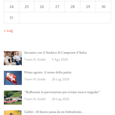
24
25
26
27
28
29
30
31
« Lug
Incontro con il Sindaco di Campione d’Italia
Team N. Gobbi
5 Ago 2026
Primo agosto: il senso della patria
Team N. Gobbi
26 Lug 2026
“Rafforzare la prevenzione per evitare nuove tragedie”
Team N. Gobbi
26 Lug 2026
Gobbi: «Il futuro passa da un federalismo…