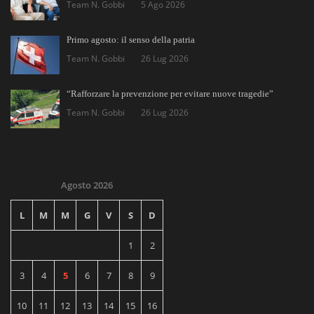
Team N. Gobbi
5 Ago 2026
Primo agosto: il senso della patria
Team N. Gobbi
26 Lug 2026
“Rafforzare la prevenzione per evitare nuove tragedie”
Team N. Gobbi
26 Lug 2026
Agosto 2026
L
M
M
G
V
S
D
1
2
3
4
5
6
7
8
9
10
11
12
13
14
15
16