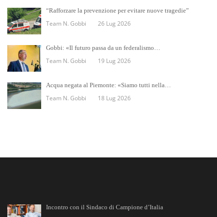
“Rafforzare la prevenzione per evitare nuove tragedie”
Team N. Gobbi
26 Lug 2026
Gobbi: «Il futuro passa da un federalismo…
Team N. Gobbi
19 Lug 2026
Acqua negata al Piemonte: «Siamo tutti nella…
Team N. Gobbi
18 Lug 2026
Incontro con il Sindaco di Campione d’Italia