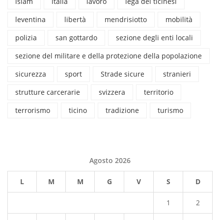
islam
italia
lavoro
lega dei ticinesi
leventina
libertà
mendrisiotto
mobilità
polizia
san gottardo
sezione degli enti locali
sezione del militare e della protezione della popolazione
sicurezza
sport
Strade sicure
stranieri
strutture carcerarie
svizzera
territorio
terrorismo
ticino
tradizione
turismo
Agosto 2026
L
M
M
G
V
S
D
1
2