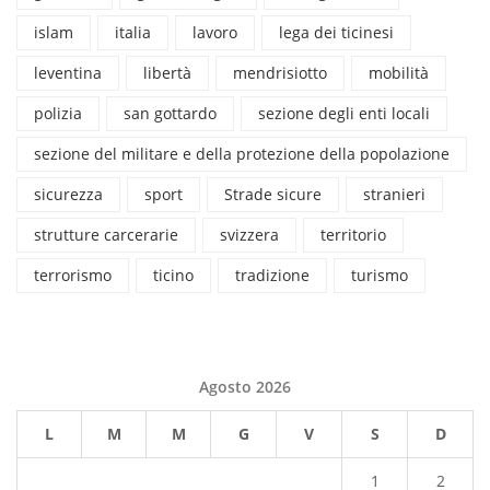
islam
italia
lavoro
lega dei ticinesi
leventina
libertà
mendrisiotto
mobilità
polizia
san gottardo
sezione degli enti locali
sezione del militare e della protezione della popolazione
sicurezza
sport
Strade sicure
stranieri
strutture carcerarie
svizzera
territorio
terrorismo
ticino
tradizione
turismo
Agosto 2026
L
M
M
G
V
S
D
1
2