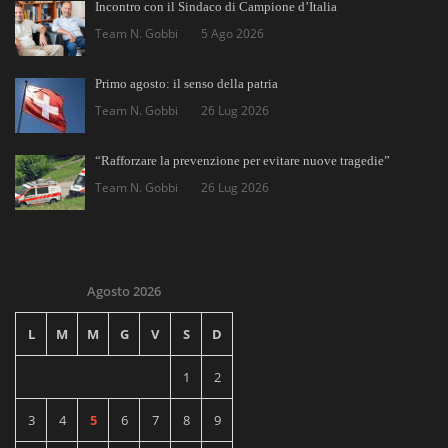
Incontro con il Sindaco di Campione d’Italia
Team N. Gobbi
5 Ago 2026
Primo agosto: il senso della patria
Team N. Gobbi
26 Lug 2026
“Rafforzare la prevenzione per evitare nuove tragedie”
Team N. Gobbi
26 Lug 2026
Agosto 2026
L
M
M
G
V
S
D
1
2
3
4
5
6
7
8
9