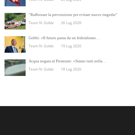
“Rafforzare la prevenzione per evitare nuove tragedie”
Team N. Gobbi
26 Lug 2026
Gobbi: «Il futuro passa da un federalismo…
Team N. Gobbi
19 Lug 2026
Acqua negata al Piemonte: «Siamo tutti nella…
Team N. Gobbi
18 Lug 2026