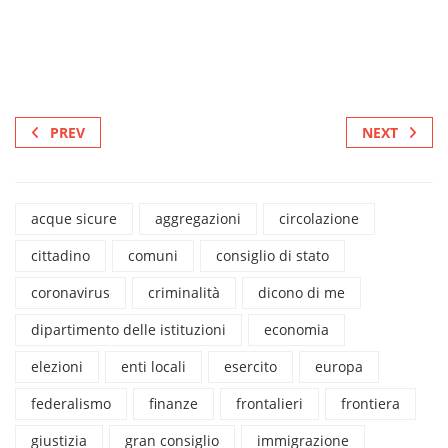
PREV
NEXT
acque sicure
aggregazioni
circolazione
cittadino
comuni
consiglio di stato
coronavirus
criminalità
dicono di me
dipartimento delle istituzioni
economia
elezioni
enti locali
esercito
europa
federalismo
finanze
frontalieri
frontiera
giustizia
gran consiglio
immigrazione