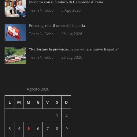
Incontro con il Sindaco di Campione d’Italia
Team N. Gobbi
5 Ago 2026
Primo agosto: il senso della patria
Team N. Gobbi
26 Lug 2026
“Rafforzare la prevenzione per evitare nuove tragedie”
Team N. Gobbi
26 Lug 2026
Agosto 2026
L
M
M
G
V
S
D
1
2
3
4
5
6
7
8
9