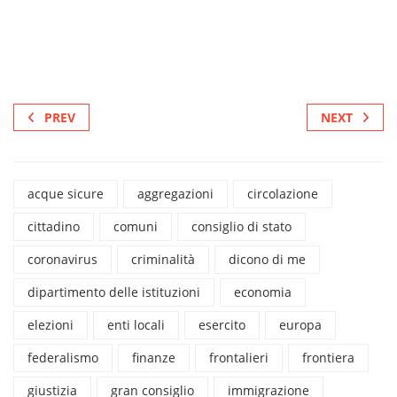
PREV
NEXT
acque sicure
aggregazioni
circolazione
cittadino
comuni
consiglio di stato
coronavirus
criminalità
dicono di me
dipartimento delle istituzioni
economia
elezioni
enti locali
esercito
europa
federalismo
finanze
frontalieri
frontiera
giustizia
gran consiglio
immigrazione