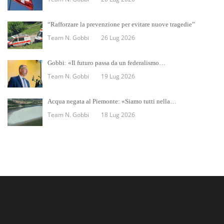
“Rafforzare la prevenzione per evitare nuove tragedie”
Team N. Gobbi
26 Lug 2026
Gobbi: «Il futuro passa da un federalismo…
Team N. Gobbi
19 Lug 2026
Acqua negata al Piemonte: «Siamo tutti nella…
Team N. Gobbi
18 Lug 2026