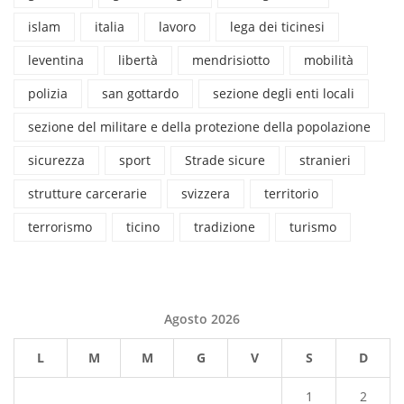
islam
italia
lavoro
lega dei ticinesi
leventina
libertà
mendrisiotto
mobilità
polizia
san gottardo
sezione degli enti locali
sezione del militare e della protezione della popolazione
sicurezza
sport
Strade sicure
stranieri
strutture carcerarie
svizzera
territorio
terrorismo
ticino
tradizione
turismo
Agosto 2026
L
M
M
G
V
S
D
1
2