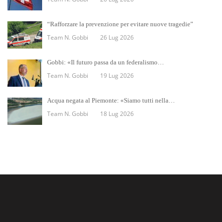
“Rafforzare la prevenzione per evitare nuove tragedie”
Team N. Gobbi
26 Lug 2026
Gobbi: «Il futuro passa da un federalismo…
Team N. Gobbi
19 Lug 2026
Acqua negata al Piemonte: «Siamo tutti nella…
Team N. Gobbi
18 Lug 2026