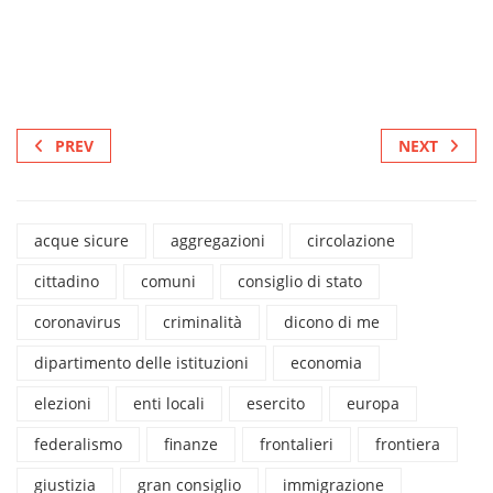
PREV
NEXT
acque sicure
aggregazioni
circolazione
cittadino
comuni
consiglio di stato
coronavirus
criminalità
dicono di me
dipartimento delle istituzioni
economia
elezioni
enti locali
esercito
europa
federalismo
finanze
frontalieri
frontiera
giustizia
gran consiglio
immigrazione