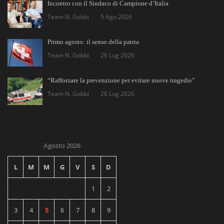
Incontro con il Sindaco di Campione d’Italia
Team N. Gobbi
5 Ago 2026
Primo agosto: il senso della patria
Team N. Gobbi
26 Lug 2026
“Rafforzare la prevenzione per evitare nuove tragedie”
Team N. Gobbi
26 Lug 2026
Agosto 2026
L
M
M
G
V
S
D
1
2
3
4
5
6
7
8
9