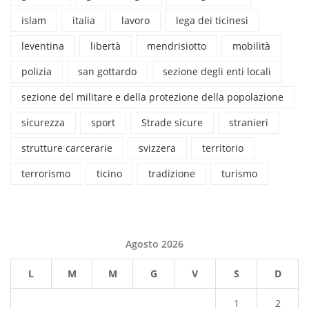
islam
italia
lavoro
lega dei ticinesi
leventina
libertà
mendrisiotto
mobilità
polizia
san gottardo
sezione degli enti locali
sezione del militare e della protezione della popolazione
sicurezza
sport
Strade sicure
stranieri
strutture carcerarie
svizzera
territorio
terrorismo
ticino
tradizione
turismo
Agosto 2026
L
M
M
G
V
S
D
1
2