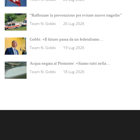
“Rafforzare la prevenzione per evitare nuove tragedie”
Team N. Gobbi
26 Lug 2026
Gobbi: «Il futuro passa da un federalismo…
Team N. Gobbi
19 Lug 2026
Acqua negata al Piemonte: «Siamo tutti nella…
Team N. Gobbi
18 Lug 2026