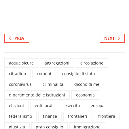
PREV
NEXT
acque sicure
aggregazioni
circolazione
cittadino
comuni
consiglio di stato
coronavirus
criminalità
dicono di me
dipartimento delle istituzioni
economia
elezioni
enti locali
esercito
europa
federalismo
finanze
frontalieri
frontiera
giustizia
gran consiglio
immigrazione