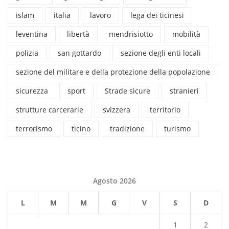
islam
italia
lavoro
lega dei ticinesi
leventina
libertà
mendrisiotto
mobilità
polizia
san gottardo
sezione degli enti locali
sezione del militare e della protezione della popolazione
sicurezza
sport
Strade sicure
stranieri
strutture carcerarie
svizzera
territorio
terrorismo
ticino
tradizione
turismo
Agosto 2026
L
M
M
G
V
S
D
1
2