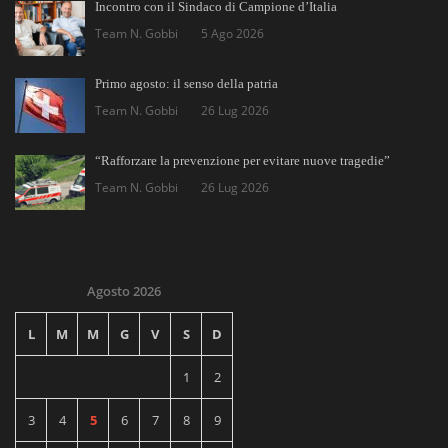
Incontro con il Sindaco di Campione d’Italia
Team N. Gobbi
5 Ago 2026
Primo agosto: il senso della patria
Team N. Gobbi
26 Lug 2026
“Rafforzare la prevenzione per evitare nuove tragedie”
Team N. Gobbi
26 Lug 2026
Agosto 2026
L
M
M
G
V
S
D
1
2
3
4
5
6
7
8
9