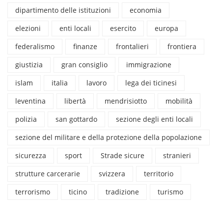
dipartimento delle istituzioni
economia
elezioni
enti locali
esercito
europa
federalismo
finanze
frontalieri
frontiera
giustizia
gran consiglio
immigrazione
islam
italia
lavoro
lega dei ticinesi
leventina
libertà
mendrisiotto
mobilità
polizia
san gottardo
sezione degli enti locali
sezione del militare e della protezione della popolazione
sicurezza
sport
Strade sicure
stranieri
strutture carcerarie
svizzera
territorio
terrorismo
ticino
tradizione
turismo