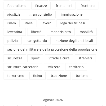
federalismo
finanze
frontalieri
frontiera
giustizia
gran consiglio
immigrazione
islam
italia
lavoro
lega dei ticinesi
leventina
libertà
mendrisiotto
mobilità
polizia
san gottardo
sezione degli enti locali
sezione del militare e della protezione della popolazione
sicurezza
sport
Strade sicure
stranieri
strutture carcerarie
svizzera
territorio
terrorismo
ticino
tradizione
turismo
Agosto 2026