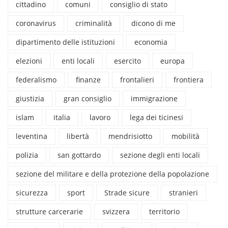
cittadino
comuni
consiglio di stato
coronavirus
criminalità
dicono di me
dipartimento delle istituzioni
economia
elezioni
enti locali
esercito
europa
federalismo
finanze
frontalieri
frontiera
giustizia
gran consiglio
immigrazione
islam
italia
lavoro
lega dei ticinesi
leventina
libertà
mendrisiotto
mobilità
polizia
san gottardo
sezione degli enti locali
sezione del militare e della protezione della popolazione
sicurezza
sport
Strade sicure
stranieri
strutture carcerarie
svizzera
territorio