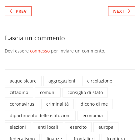
PREV
NEXT
Lascia un commento
Devi essere
connesso
per inviare un commento.
acque sicure
aggregazioni
circolazione
cittadino
comuni
consiglio di stato
coronavirus
criminalità
dicono di me
dipartimento delle istituzioni
economia
elezioni
enti locali
esercito
europa
federalismo
finanze
frontalieri
frontiera