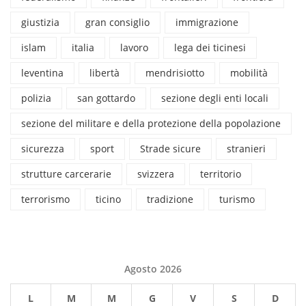
giustizia
gran consiglio
immigrazione
islam
italia
lavoro
lega dei ticinesi
leventina
libertà
mendrisiotto
mobilità
polizia
san gottardo
sezione degli enti locali
sezione del militare e della protezione della popolazione
sicurezza
sport
Strade sicure
stranieri
strutture carcerarie
svizzera
territorio
terrorismo
ticino
tradizione
turismo
Agosto 2026
L
M
M
G
V
S
D