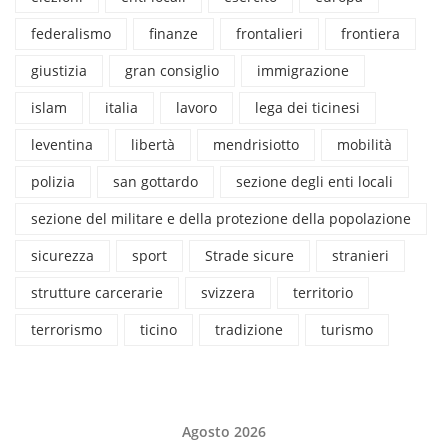
federalismo
finanze
frontalieri
frontiera
giustizia
gran consiglio
immigrazione
islam
italia
lavoro
lega dei ticinesi
leventina
libertà
mendrisiotto
mobilità
polizia
san gottardo
sezione degli enti locali
sezione del militare e della protezione della popolazione
sicurezza
sport
Strade sicure
stranieri
strutture carcerarie
svizzera
territorio
terrorismo
ticino
tradizione
turismo
Agosto 2026