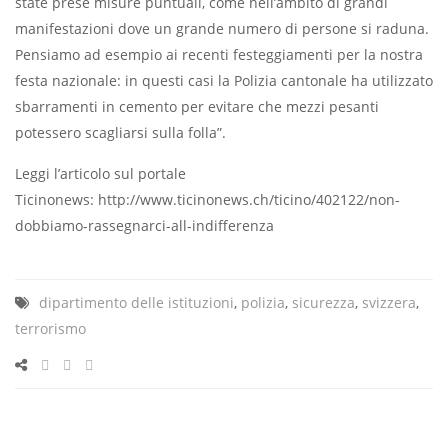
state prese misure puntuali, come nell’ambito di grandi
manifestazioni dove un grande numero di persone si raduna.
Pensiamo ad esempio ai recenti festeggiamenti per la nostra
festa nazionale: in questi casi la Polizia cantonale ha utilizzato
sbarramenti in cemento per evitare che mezzi pesanti
potessero scagliarsi sulla folla”.
Leggi l’articolo sul portale
Ticinonews: http://www.ticinonews.ch/ticino/402122/non-
dobbiamo-rassegnarci-all-indifferenza
dipartimento delle istituzioni
,
polizia
,
sicurezza
,
svizzera
,
terrorismo