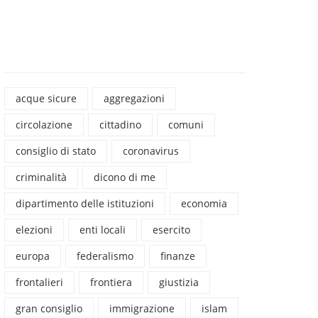
acque sicure
aggregazioni
circolazione
cittadino
comuni
consiglio di stato
coronavirus
criminalità
dicono di me
dipartimento delle istituzioni
economia
elezioni
enti locali
esercito
europa
federalismo
finanze
frontalieri
frontiera
giustizia
gran consiglio
immigrazione
islam