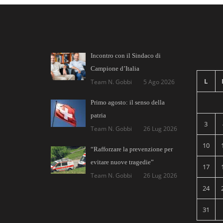
Incontro con il Sindaco di
Campione d’Italia
L
Team N. Gobbi
5 Ago 2026
Primo agosto: il senso della
patria
3
Team N. Gobbi
26 Lug 2026
10
“Rafforzare la prevenzione per
evitare nuove tragedie”
17
Team N. Gobbi
26 Lug 2026
24
31