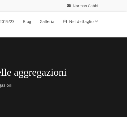
Norman Gobbi
 2019/23
Blog
Galleria
Nel dettaglio
elle aggregazioni
gazioni