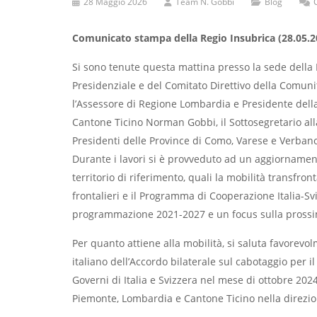
28 Maggio 2026
Team N. Gobbi
Blog
Comunicato stampa della Regio Insubrica (28.05.2
Si sono tenute questa mattina presso la sede della R
Presidenziale e del Comitato Direttivo della Comuni
l’Assessore di Regione Lombardia e Presidente della 
Cantone Ticino Norman Gobbi, il Sottosegretario all
Presidenti delle Province di Como, Varese e Verban
Durante i lavori si è provveduto ad un aggiornamento
territorio di riferimento, quali la mobilità transfronta
frontalieri e il Programma di Cooperazione Italia-Sv
programmazione 2021-2027 e un focus sulla prossim
Per quanto attiene alla mobilità, si saluta favorevolm
italiano dell’Accordo bilaterale sul cabotaggio per i
Governi di Italia e Svizzera nel mese di ottobre 20
Piemonte, Lombardia e Cantone Ticino nella direzion