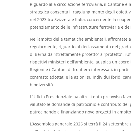
Riguardo alla circolazione ferroviaria, il Cantone e 
strategica consenta il raggiungimento degli obiett
nel 2023 tra Svizzera e Italia, concernente la cooper
potenziamento delle infrastrutture ferroviarie e dei 
Nell’ambito delle tematiche ambientali, affrontate a 
regolarmente, riguardo al declassamento del grado d
di Berna da “strettamente protetto” a “protetto”, l’U
rispettivi ministeri dell’ambiente, auspica un coordi
Regioni e i Cantoni di frontiera interessati, in part
contrasto adottati e le azioni su individui ibridi ca
biodiversità.
L’Ufficio Presidenziale ha altresì dato preavviso fa
valutato le domande di patrocinio e contributo dei pr
patrocinando e finanziando nove progetti in ambito cu
L’Assemblea generale 2026 si terrà il 24 settembre 