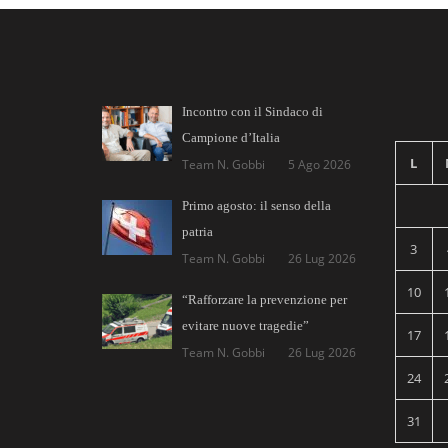
Incontro con il Sindaco di
Campione d’Italia
L
Team N. Gobbi
5 Ago 2026
Primo agosto: il senso della
patria
3
Team N. Gobbi
26 Lug 2026
10
“Rafforzare la prevenzione per
evitare nuove tragedie”
17
Team N. Gobbi
26 Lug 2026
24
31