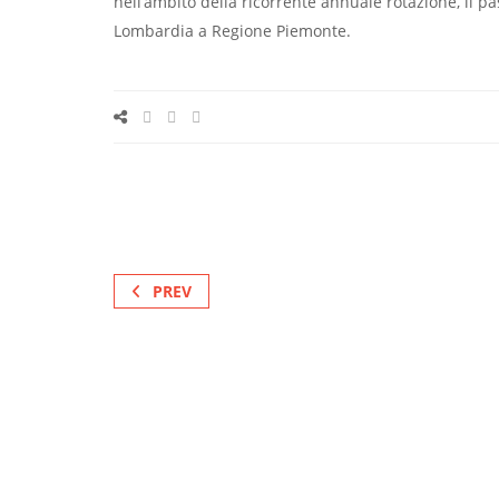
nell’ambito della ricorrente annuale rotazione, il 
Lombardia a Regione Piemonte.
PREV