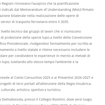
le Regioni rinnovano l’auspicio che la pianificazione
ivi indicati dal Memorandum of Understanding (MoU) firmato
azione bilaterale nella realizzazione delle opere di
servizi di trasporto ferroviario entro il 2035.
livello tecnico dai gruppi di lavori che si riuniscono
i protezione della specie lupo a livello della Convenzione
fficio Presidenziale, rivolgendosi formalmente per iscritto ai
namento a livello statale e ritiene necessario includere le
icolare per condividere le esperienze in merito ai metodi di
ne-lupo, tutelando allo stesso tempo l’ambiente e la
vorevole al Conto Consuntivo 2025 e ai Preventivi 2026-2027 e
ogetti di terzi portati all’attenzione della Regio Insubrica,
lturale, artistico, sportivo e turistico.
a Domodossola, presso il Collegio Rosmini, dove avrà luogo,