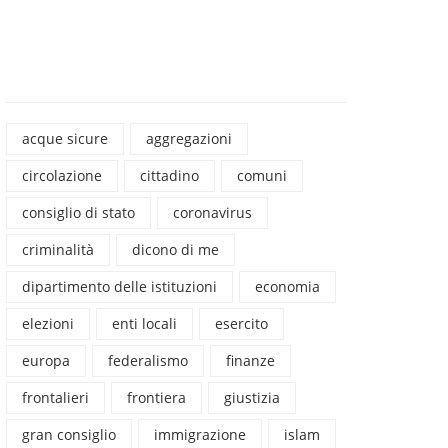
acque sicure
aggregazioni
circolazione
cittadino
comuni
consiglio di stato
coronavirus
criminalità
dicono di me
dipartimento delle istituzioni
economia
elezioni
enti locali
esercito
europa
federalismo
finanze
frontalieri
frontiera
giustizia
gran consiglio
immigrazione
islam