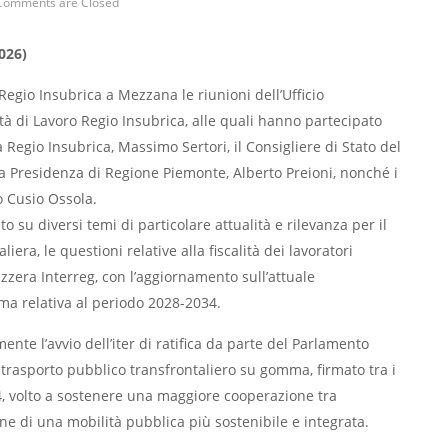
Comments are Closed
026)
egio Insubrica a Mezzana le riunioni dell’Ufficio
tà di Lavoro Regio Insubrica, alle quali hanno partecipato
Regio Insubrica, Massimo Sertori, il Consigliere di Stato del
a Presidenza di Regione Piemonte, Alberto Preioni, nonché i
o Cusio Ossola.
 su diversi temi di particolare attualità e rilevanza per il
liera, le questioni relative alla fiscalità dei lavoratori
izzera Interreg, con l’aggiornamento sull’attuale
a relativa al periodo 2028-2034.
ente l’avvio dell’iter di ratifica da parte del Parlamento
l trasporto pubblico transfrontaliero su gomma, firmato tra i
24, volto a sostenere una maggiore cooperazione tra
e di una mobilità pubblica più sostenibile e integrata.