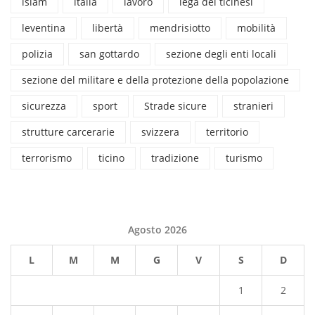
islam
italia
lavoro
lega dei ticinesi
leventina
libertà
mendrisiotto
mobilità
polizia
san gottardo
sezione degli enti locali
sezione del militare e della protezione della popolazione
sicurezza
sport
Strade sicure
stranieri
strutture carcerarie
svizzera
territorio
terrorismo
ticino
tradizione
turismo
Agosto 2026
L
M
M
G
V
S
D
1
2