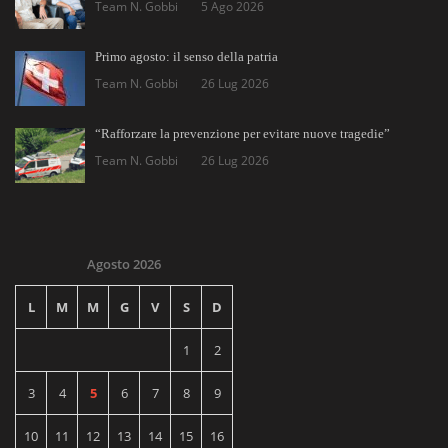
Team N. Gobbi
5 Ago 2026
Primo agosto: il senso della patria
Team N. Gobbi
26 Lug 2026
“Rafforzare la prevenzione per evitare nuove tragedie”
Team N. Gobbi
26 Lug 2026
Agosto 2026
L
M
M
G
V
S
D
1
2
3
4
5
6
7
8
9
10
11
12
13
14
15
16