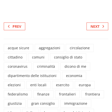
PREV
NEXT
acque sicure
aggregazioni
circolazione
cittadino
comuni
consiglio di stato
coronavirus
criminalità
dicono di me
dipartimento delle istituzioni
economia
elezioni
enti locali
esercito
europa
federalismo
finanze
frontalieri
frontiera
giustizia
gran consiglio
immigrazione