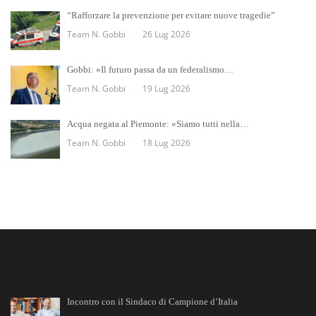
“Rafforzare la prevenzione per evitare nuove tragedie”
Team N. Gobbi
26 Lug 2026
Gobbi: «Il futuro passa da un federalismo…
Team N. Gobbi
19 Lug 2026
Acqua negata al Piemonte: «Siamo tutti nella…
Team N. Gobbi
18 Lug 2026
Incontro con il Sindaco di Campione d’Italia