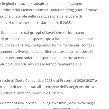
le Regioni rinnovano l’auspicio che la pianificazione
ivi indicati dal Memorandum of Understanding (MoU) firmato
azione bilaterale nella realizzazione delle opere di
servizi di trasporto ferroviario entro il 2035.
livello tecnico dai gruppi di lavori che si riuniscono
i protezione della specie lupo a livello della Convenzione
fficio Presidenziale, rivolgendosi formalmente per iscritto ai
namento a livello statale e ritiene necessario includere le
icolare per condividere le esperienze in merito ai metodi di
ne-lupo, tutelando allo stesso tempo l’ambiente e la
vorevole al Conto Consuntivo 2025 e ai Preventivi 2026-2027 e
ogetti di terzi portati all’attenzione della Regio Insubrica,
lturale, artistico, sportivo e turistico.
a Domodossola, presso il Collegio Rosmini, dove avrà luogo,