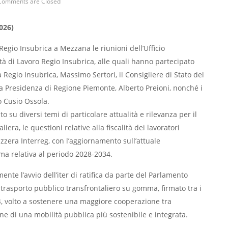
Comments are Closed
026)
egio Insubrica a Mezzana le riunioni dell’Ufficio
tà di Lavoro Regio Insubrica, alle quali hanno partecipato
Regio Insubrica, Massimo Sertori, il Consigliere di Stato del
a Presidenza di Regione Piemonte, Alberto Preioni, nonché i
o Cusio Ossola.
 su diversi temi di particolare attualità e rilevanza per il
liera, le questioni relative alla fiscalità dei lavoratori
izzera Interreg, con l’aggiornamento sull’attuale
a relativa al periodo 2028-2034.
ente l’avvio dell’iter di ratifica da parte del Parlamento
l trasporto pubblico transfrontaliero su gomma, firmato tra i
24, volto a sostenere una maggiore cooperazione tra
e di una mobilità pubblica più sostenibile e integrata.