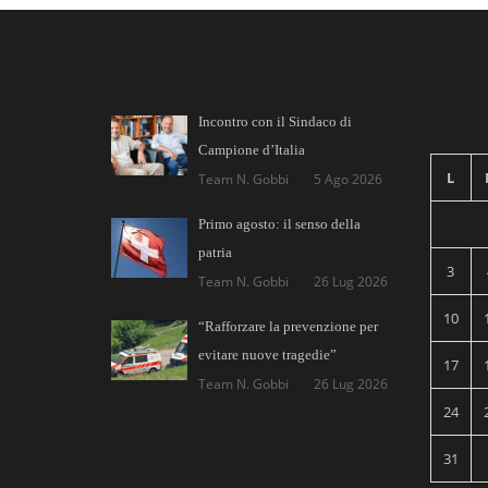
Incontro con il Sindaco di
Campione d’Italia
L
Team N. Gobbi
5 Ago 2026
Primo agosto: il senso della
patria
3
Team N. Gobbi
26 Lug 2026
10
“Rafforzare la prevenzione per
evitare nuove tragedie”
17
Team N. Gobbi
26 Lug 2026
24
31