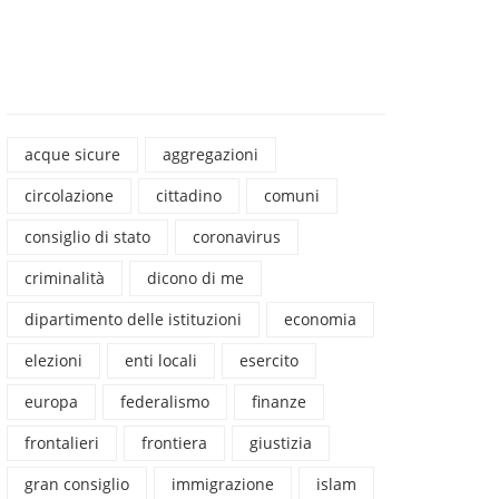
acque sicure
aggregazioni
circolazione
cittadino
comuni
consiglio di stato
coronavirus
criminalità
dicono di me
dipartimento delle istituzioni
economia
elezioni
enti locali
esercito
europa
federalismo
finanze
frontalieri
frontiera
giustizia
gran consiglio
immigrazione
islam