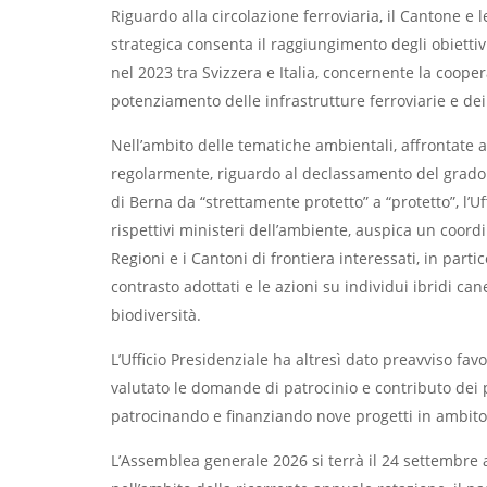
Riguardo alla circolazione ferroviaria, il Cantone e 
strategica consenta il raggiungimento degli obiett
nel 2023 tra Svizzera e Italia, concernente la cooper
potenziamento delle infrastrutture ferroviarie e dei 
Nell’ambito delle tematiche ambientali, affrontate a 
regolarmente, riguardo al declassamento del grado d
di Berna da “strettamente protetto” a “protetto”, l’U
rispettivi ministeri dell’ambiente, auspica un coordi
Regioni e i Cantoni di frontiera interessati, in part
contrasto adottati e le azioni su individui ibridi ca
biodiversità.
L’Ufficio Presidenziale ha altresì dato preavviso fa
valutato le domande di patrocinio e contributo dei pr
patrocinando e finanziando nove progetti in ambito cu
L’Assemblea generale 2026 si terrà il 24 settembre 