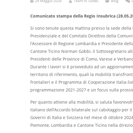
28 Maggio 2026
Team N. Gobbi
Blog
Comunicato stampa della Regio Insubrica (28.05.2
Si sono tenute questa mattina presso la sede della R
Presidenziale e del Comitato Direttivo della Comuni
l’Assessore di Regione Lombardia e Presidente della 
Cantone Ticino Norman Gobbi, il Sottosegretario all
Presidenti delle Province di Como, Varese e Verban
Durante i lavori si è provveduto ad un aggiornamento
territorio di riferimento, quali la mobilità transfronta
frontalieri e il Programma di Cooperazione Italia-Sv
programmazione 2021-2027 e un focus sulla prossim
Per quanto attiene alla mobilità, si saluta favorevolm
italiano dell’Accordo bilaterale sul cabotaggio per i
Governi di Italia e Svizzera nel mese di ottobre 20
Piemonte, Lombardia e Cantone Ticino nella direzion