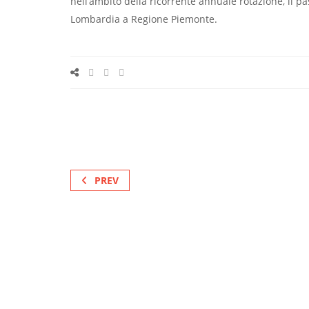
nell’ambito della ricorrente annuale rotazione, il 
Lombardia a Regione Piemonte.
PREV