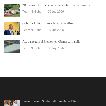
“Rafforzare la prevenzione per evitare nuove tragedie”
Team N. Gobbi
26 Lug 2026
Gobbi: «Il futuro passa da un federalismo…
Team N. Gobbi
19 Lug 2026
Acqua negata al Piemonte: «Siamo tutti nella…
Team N. Gobbi
18 Lug 2026
Incontro con il Sindaco di Campione d’Italia