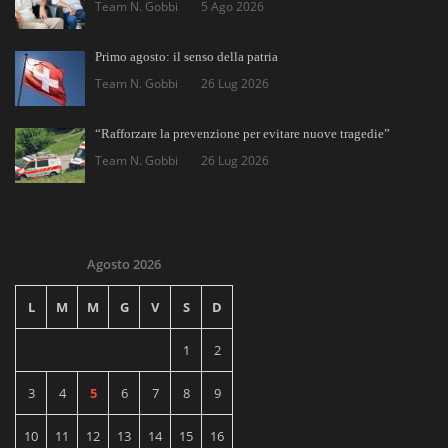
Team N. Gobbi
5 Ago 2026
Primo agosto: il senso della patria
Team N. Gobbi
26 Lug 2026
“Rafforzare la prevenzione per evitare nuove tragedie”
Team N. Gobbi
26 Lug 2026
Agosto 2026
L
M
M
G
V
S
D
1
2
3
4
5
6
7
8
9
10
11
12
13
14
15
16