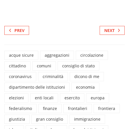
PREV
NEXT
acque sicure
aggregazioni
circolazione
cittadino
comuni
consiglio di stato
coronavirus
criminalità
dicono di me
dipartimento delle istituzioni
economia
elezioni
enti locali
esercito
europa
federalismo
finanze
frontalieri
frontiera
giustizia
gran consiglio
immigrazione