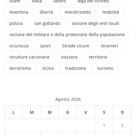
islam
italia
lavoro
lega dei ticinesi
leventina
libertà
mendrisiotto
mobilità
polizia
san gottardo
sezione degli enti locali
sezione del militare e della protezione della popolazione
sicurezza
sport
Strade sicure
stranieri
strutture carcerarie
svizzera
territorio
terrorismo
ticino
tradizione
turismo
Agosto 2026
L
M
M
G
V
S
D
1
2