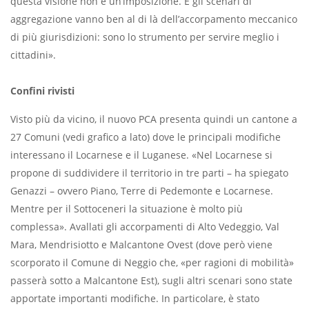
questa visione non è un’imposizione. E gli scenari di
aggregazione vanno ben al di là dell’accorpamento meccanico
di più giurisdizioni: sono lo strumento per servire meglio i
cittadini».
Confini rivisti
Visto più da vicino, il nuovo PCA presenta quindi un cantone a
27 Comuni (vedi grafico a lato) dove le principali modifiche
interessano il Locarnese e il Luganese. «Nel Locarnese si
propone di suddividere il territorio in tre parti – ha spiegato
Genazzi – ovvero Piano, Terre di Pedemonte e Locarnese.
Mentre per il Sottoceneri la situazione è molto più
complessa». Avallati gli accorpamenti di Alto Vedeggio, Val
Mara, Mendrisiotto e Malcantone Ovest (dove però viene
scorporato il Comune di Neggio che, «per ragioni di mobilità»
passerà sotto a Malcantone Est), sugli altri scenari sono state
apportate importanti modifiche. In particolare, è stato