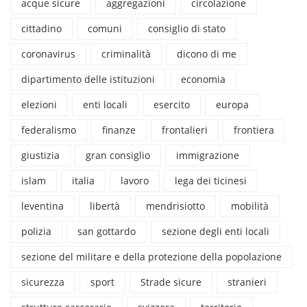
acque sicure
aggregazioni
circolazione
cittadino
comuni
consiglio di stato
coronavirus
criminalità
dicono di me
dipartimento delle istituzioni
economia
elezioni
enti locali
esercito
europa
federalismo
finanze
frontalieri
frontiera
giustizia
gran consiglio
immigrazione
islam
italia
lavoro
lega dei ticinesi
leventina
libertà
mendrisiotto
mobilità
polizia
san gottardo
sezione degli enti locali
sezione del militare e della protezione della popolazione
sicurezza
sport
Strade sicure
stranieri