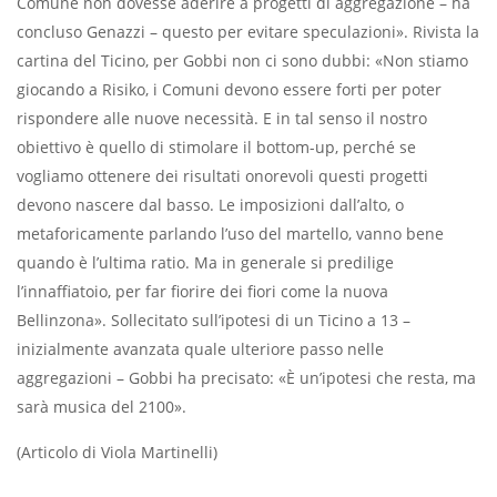
Comune non dovesse aderire a progetti di aggregazione – ha
concluso Genazzi – questo per evitare speculazioni». Rivista la
cartina del Ticino, per Gobbi non ci sono dubbi: «Non stiamo
giocando a Risiko, i Comuni devono essere forti per poter
rispondere alle nuove necessità. E in tal senso il nostro
obiettivo è quello di stimolare il bottom-up, perché se
vogliamo ottenere dei risultati onorevoli questi progetti
devono nascere dal basso. Le imposizioni dall’alto, o
metaforicamente parlando l’uso del martello, vanno bene
quando è l’ultima ratio. Ma in generale si predilige
l’innaffiatoio, per far fiorire dei fiori come la nuova
Bellinzona». Sollecitato sull’ipotesi di un Ticino a 13 –
inizialmente avanzata quale ulteriore passo nelle
aggregazioni – Gobbi ha precisato: «È un’ipotesi che resta, ma
sarà musica del 2100».
(Articolo di Viola Martinelli)