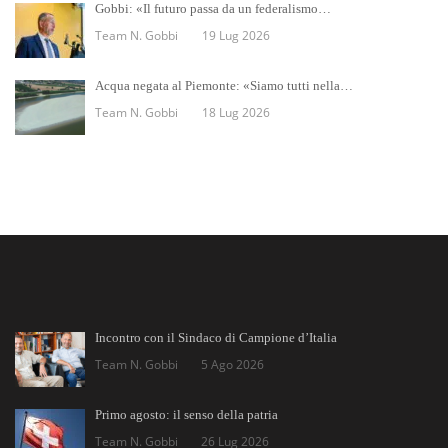
Gobbi: «Il futuro passa da un federalismo…
Team N. Gobbi
19 Lug 2026
Acqua negata al Piemonte: «Siamo tutti nella…
Team N. Gobbi
18 Lug 2026
Incontro con il Sindaco di Campione d’Italia
Team N. Gobbi
5 Ago 2026
Primo agosto: il senso della patria
Team N. Gobbi
26 Lug 2026