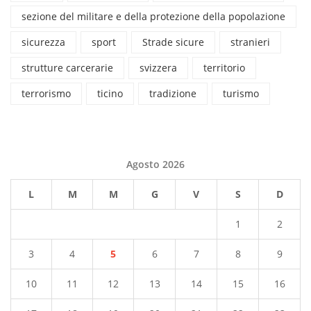
sezione del militare e della protezione della popolazione
sicurezza
sport
Strade sicure
stranieri
strutture carcerarie
svizzera
territorio
terrorismo
ticino
tradizione
turismo
Agosto 2026
L
M
M
G
V
S
D
1
2
3
4
5
6
7
8
9
10
11
12
13
14
15
16