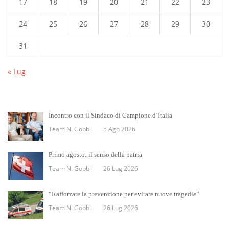
17
18
19
20
21
22
23
24
25
26
27
28
29
30
31
« Lug
Incontro con il Sindaco di Campione d’Italia
Team N. Gobbi
5 Ago 2026
Primo agosto: il senso della patria
Team N. Gobbi
26 Lug 2026
“Rafforzare la prevenzione per evitare nuove tragedie”
Team N. Gobbi
26 Lug 2026