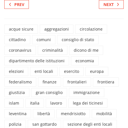
PREV
NEXT
acque sicure
aggregazioni
circolazione
cittadino
comuni
consiglio di stato
coronavirus
criminalità
dicono di me
dipartimento delle istituzioni
economia
elezioni
enti locali
esercito
europa
federalismo
finanze
frontalieri
frontiera
giustizia
gran consiglio
immigrazione
islam
italia
lavoro
lega dei ticinesi
leventina
libertà
mendrisiotto
mobilità
polizia
san gottardo
sezione degli enti locali