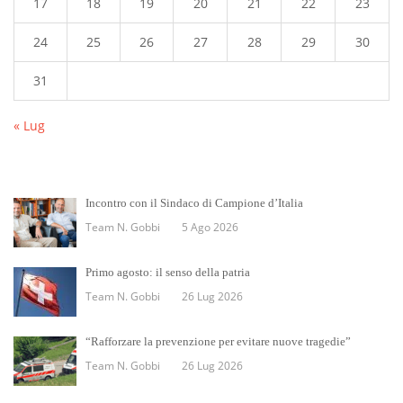
17
18
19
20
21
22
23
24
25
26
27
28
29
30
31
« Lug
Incontro con il Sindaco di Campione d’Italia
Team N. Gobbi
5 Ago 2026
Primo agosto: il senso della patria
Team N. Gobbi
26 Lug 2026
“Rafforzare la prevenzione per evitare nuove tragedie”
Team N. Gobbi
26 Lug 2026