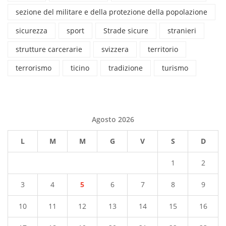
sezione del militare e della protezione della popolazione
sicurezza
sport
Strade sicure
stranieri
strutture carcerarie
svizzera
territorio
terrorismo
ticino
tradizione
turismo
Agosto 2026
L
M
M
G
V
S
D
1
2
3
4
5
6
7
8
9
10
11
12
13
14
15
16