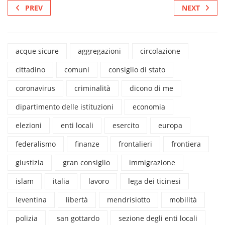
PREV
NEXT
acque sicure
aggregazioni
circolazione
cittadino
comuni
consiglio di stato
coronavirus
criminalità
dicono di me
dipartimento delle istituzioni
economia
elezioni
enti locali
esercito
europa
federalismo
finanze
frontalieri
frontiera
giustizia
gran consiglio
immigrazione
islam
italia
lavoro
lega dei ticinesi
leventina
libertà
mendrisiotto
mobilità
polizia
san gottardo
sezione degli enti locali