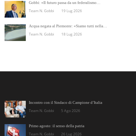
Gobbi: «Il futuro passa da un federalismo…
Team N. Gobbi
19 Lug 2026
Acqua negata al Piemonte: «Siamo tutti nella…
Team N. Gobbi
18 Lug 2026
Incontro con il Sindaco di Campione d’Italia
Team N. Gobbi
5 Ago 2026
Primo agosto: il senso della patria
Team N. Gobbi
26 Lug 2026