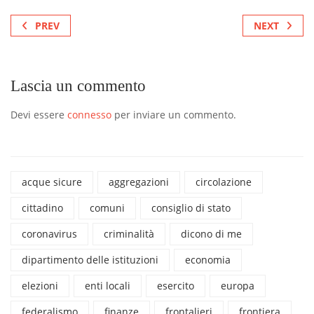
PREV
NEXT
Lascia un commento
Devi essere
connesso
per inviare un commento.
acque sicure
aggregazioni
circolazione
cittadino
comuni
consiglio di stato
coronavirus
criminalità
dicono di me
dipartimento delle istituzioni
economia
elezioni
enti locali
esercito
europa
federalismo
finanze
frontalieri
frontiera