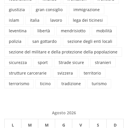
giustizia
gran consiglio
immigrazione
islam
italia
lavoro
lega dei ticinesi
leventina
libertà
mendrisiotto
mobilità
polizia
san gottardo
sezione degli enti locali
sezione del militare e della protezione della popolazione
sicurezza
sport
Strade sicure
stranieri
strutture carcerarie
svizzera
territorio
terrorismo
ticino
tradizione
turismo
Agosto 2026
L
M
M
G
V
S
D