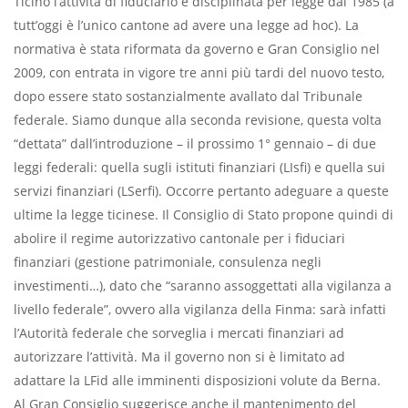
Ticino l’attività di fiduciario è disciplinata per legge dal 1985 (a
tutt’oggi è l’unico cantone ad avere una legge ad hoc). La
normativa è stata riformata da governo e Gran Consiglio nel
2009, con entrata in vigore tre anni più tardi del nuovo testo,
dopo essere stato sostanzialmente avallato dal Tribunale
federale. Siamo dunque alla seconda revisione, questa volta
“dettata” dall’introduzione – il prossimo 1° gennaio – di due
leggi federali: quella sugli istituti finanziari (LIsfi) e quella sui
servizi finanziari (LSerfi). Occorre pertanto adeguare a queste
ultime la legge ticinese. Il Consiglio di Stato propone quindi di
abolire il regime autorizzativo cantonale per i fiduciari
finanziari (gestione patrimoniale, consulenza negli
investimenti…), dato che “saranno assoggettati alla vigilanza a
livello federale”, ovvero alla vigilanza della Finma: sarà infatti
l’Autorità federale che sorveglia i mercati finanziari ad
autorizzare l’attività. Ma il governo non si è limitato ad
adattare la LFid alle imminenti disposizioni volute da Berna.
Al Gran Consiglio suggerisce anche il mantenimento del