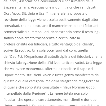
dei notai, Associazione consumatrici e consumatori della
Svizzera italiana, Associazione inquilini, nonché i sindacati
Ocst, Vpod, Sit, Unia e Uss. “In generale la proposta di
revisione della legge viene accolta positivamente dagli attori
consultati, che ne postulano il mantenimento per i fiduciari
commercialisti e immobiliari, riconoscendo come il testo legi-
slativo abbia creato trasparenza e certifi- cato la
professionalità dei fiduciari, a tutto vantaggio dei clienti”,
scrive l’Esecutivo. Una sola voce fuori dal coro: quella
dell’Oad-Fct, l’Organismo di autodisciplina dei fiduciari, che ha
chiesto l’abrogazione della LFid (vedi articolo sotto). Una legge
che va invece mantenuta, afferma e ribadisce il capo del
Dipartimento istituzioni. «Non è un’esigenza manifestata da
questa o quella categoria, ma dalla stragrande maggioranza
di quelle che sono state consultate – rileva Norman Gobbi,
interpellato dalla ‘Regione’ –. La legge tutela non solo i
fiduciari che operano correttamente, ma i clienti e dunque
l’intera comunità. Del resto – aggiunge il consigliere di Stato –