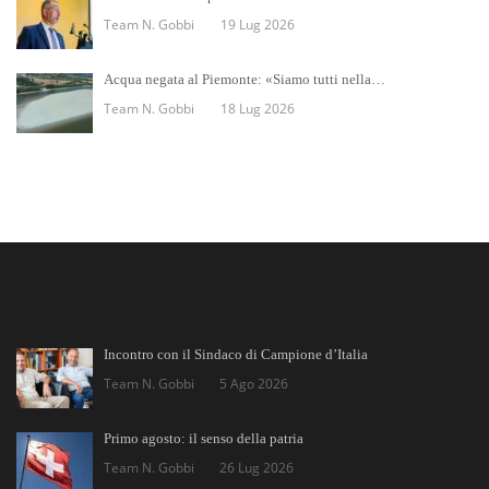
Team N. Gobbi
19 Lug 2026
Acqua negata al Piemonte: «Siamo tutti nella…
Team N. Gobbi
18 Lug 2026
Incontro con il Sindaco di Campione d’Italia
Team N. Gobbi
5 Ago 2026
Primo agosto: il senso della patria
Team N. Gobbi
26 Lug 2026