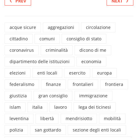
PREV
NEXT
acque sicure
aggregazioni
circolazione
cittadino
comuni
consiglio di stato
coronavirus
criminalità
dicono di me
dipartimento delle istituzioni
economia
elezioni
enti locali
esercito
europa
federalismo
finanze
frontalieri
frontiera
giustizia
gran consiglio
immigrazione
islam
italia
lavoro
lega dei ticinesi
leventina
libertà
mendrisiotto
mobilità
polizia
san gottardo
sezione degli enti locali