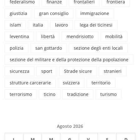
federalismo
finanze
frontalieri
frontiera
giustizia
gran consiglio
immigrazione
islam
italia
lavoro
lega dei ticinesi
leventina
libertà
mendrisiotto
mobilità
polizia
san gottardo
sezione degli enti locali
sezione del militare e della protezione della popolazione
sicurezza
sport
Strade sicure
stranieri
strutture carcerarie
svizzera
territorio
terrorismo
ticino
tradizione
turismo
Agosto 2026
L
M
M
G
V
S
D