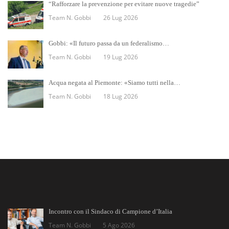
“Rafforzare la prevenzione per evitare nuove tragedie”
Team N. Gobbi
26 Lug 2026
Gobbi: «Il futuro passa da un federalismo…
Team N. Gobbi
19 Lug 2026
Acqua negata al Piemonte: «Siamo tutti nella…
Team N. Gobbi
18 Lug 2026
Incontro con il Sindaco di Campione d’Italia
Team N. Gobbi
5 Ago 2026