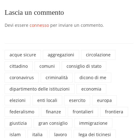
Lascia un commento
Devi essere
connesso
per inviare un commento.
acque sicure
aggregazioni
circolazione
cittadino
comuni
consiglio di stato
coronavirus
criminalità
dicono di me
dipartimento delle istituzioni
economia
elezioni
enti locali
esercito
europa
federalismo
finanze
frontalieri
frontiera
giustizia
gran consiglio
immigrazione
islam
italia
lavoro
lega dei ticinesi