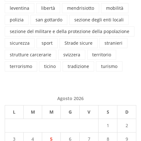
leventina
libertà
mendrisiotto
mobilità
polizia
san gottardo
sezione degli enti locali
sezione del militare e della protezione della popolazione
sicurezza
sport
Strade sicure
stranieri
strutture carcerarie
svizzera
territorio
terrorismo
ticino
tradizione
turismo
Agosto 2026
L
M
M
G
V
S
D
1
2
3
4
5
6
7
8
9