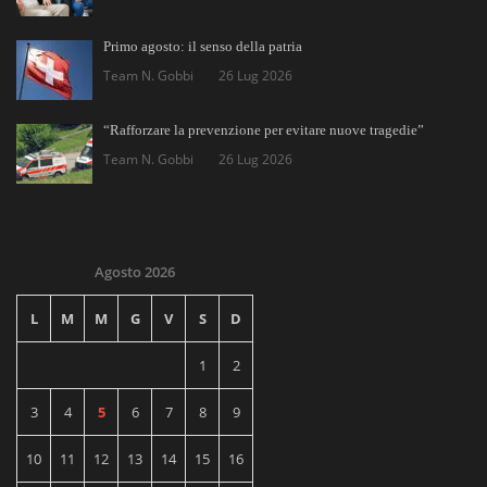
Primo agosto: il senso della patria
Team N. Gobbi
26 Lug 2026
“Rafforzare la prevenzione per evitare nuove tragedie”
Team N. Gobbi
26 Lug 2026
Agosto 2026
L
M
M
G
V
S
D
1
2
3
4
5
6
7
8
9
10
11
12
13
14
15
16