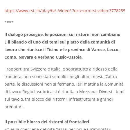
https://www.rsi.ch/play/tv/-/video/-?urn=urn:rsi:video:3778255
****
Il dialogo prosegue, le posizioni sui ristorni non cambiano
È il bilancio di uno dei temi sul piatto della comunità di
lavoro che riunisce il Ticino e le province di Varese, Lecco,
Como, Novara e Verbano Cusio-Ossola.
I rapporti tra Svizzera e Italia, e soprattutto a ridosso della
frontiera, non sono stati semplici negli ultimi mesi. D’altra
parte, le discussioni non si fermano. Ieri mattina la Comunità
di lavoro Regio Insubrica si è riunita a Mezzana. Diversi i temi
sul tavolo, tra blocco dei ristorni, infrastruttura e grandi
predatori.
Il possibile blocco dei ristorni ai frontalieri
«Quella che viene definita ‘tassa’ per noi è un’imposta»,