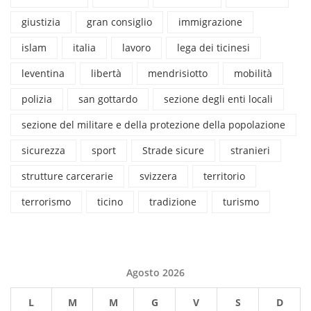
giustizia
gran consiglio
immigrazione
islam
italia
lavoro
lega dei ticinesi
leventina
libertà
mendrisiotto
mobilità
polizia
san gottardo
sezione degli enti locali
sezione del militare e della protezione della popolazione
sicurezza
sport
Strade sicure
stranieri
strutture carcerarie
svizzera
territorio
terrorismo
ticino
tradizione
turismo
Agosto 2026
L
M
M
G
V
S
D