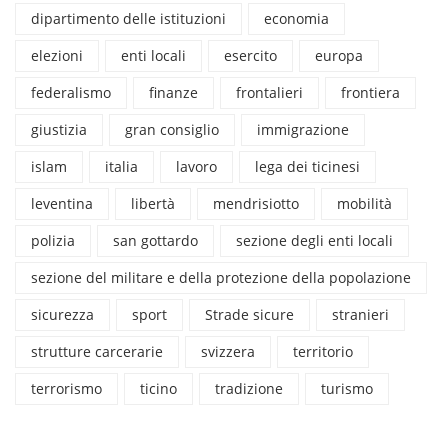
dipartimento delle istituzioni
economia
elezioni
enti locali
esercito
europa
federalismo
finanze
frontalieri
frontiera
giustizia
gran consiglio
immigrazione
islam
italia
lavoro
lega dei ticinesi
leventina
libertà
mendrisiotto
mobilità
polizia
san gottardo
sezione degli enti locali
sezione del militare e della protezione della popolazione
sicurezza
sport
Strade sicure
stranieri
strutture carcerarie
svizzera
territorio
terrorismo
ticino
tradizione
turismo