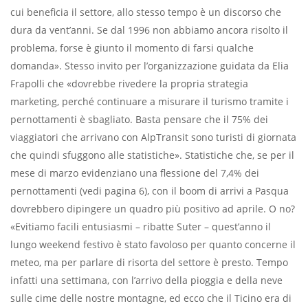
cui beneficia il settore, allo stesso tempo è un discorso che
dura da vent’anni. Se dal 1996 non abbiamo ancora risolto il
problema, forse è giunto il momento di farsi qualche
domanda». Stesso invito per l’organizzazione guidata da Elia
Frapolli che «dovrebbe rivedere la propria strategia
marketing, perché continuare a misurare il turismo tramite i
pernottamenti è sbagliato. Basta pensare che il 75% dei
viaggiatori che arrivano con AlpTransit sono turisti di giornata
che quindi sfuggono alle statistiche». Statistiche che, se per il
mese di marzo evidenziano una flessione del 7,4% dei
pernottamenti (vedi pagina 6), con il boom di arrivi a Pasqua
dovrebbero dipingere un quadro più positivo ad aprile. O no?
«Evitiamo facili entusiasmi – ribatte Suter – quest’anno il
lungo weekend festivo è stato favoloso per quanto concerne il
meteo, ma per parlare di risorta del settore è presto. Tempo
infatti una settimana, con l’arrivo della pioggia e della neve
sulle cime delle nostre montagne, ed ecco che il Ticino era di