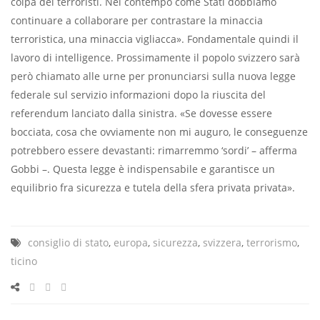
colpa dei terroristi. Nel contempo come Stati dobbiamo
continuare a collaborare per contrastare la minaccia
terroristica, una minaccia vigliacca». Fondamentale quindi il
lavoro di intelligence. Prossimamente il popolo svizzero sarà
però chiamato alle urne per pronunciarsi sulla nuova legge
federale sul servizio informazioni dopo la riuscita del
referendum lanciato dalla sinistra. «Se dovesse essere
bocciata, cosa che ovviamente non mi auguro, le conseguenze
potrebbero essere devastanti: rimarremmo ‘sordi’ – afferma
Gobbi –. Questa legge è indispensabile e garantisce un
equilibrio fra sicurezza e tutela della sfera privata privata».
consiglio di stato
,
europa
,
sicurezza
,
svizzera
,
terrorismo
,
ticino