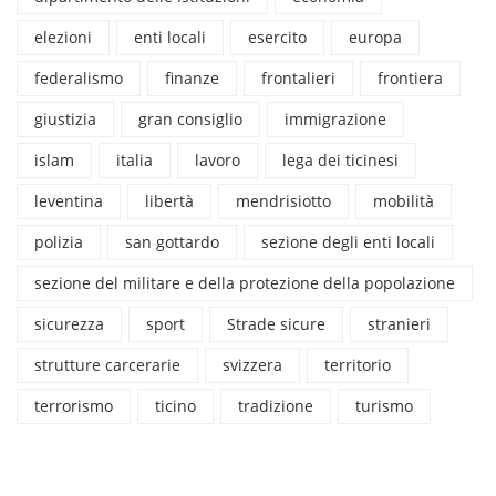
elezioni
enti locali
esercito
europa
federalismo
finanze
frontalieri
frontiera
giustizia
gran consiglio
immigrazione
islam
italia
lavoro
lega dei ticinesi
leventina
libertà
mendrisiotto
mobilità
polizia
san gottardo
sezione degli enti locali
sezione del militare e della protezione della popolazione
sicurezza
sport
Strade sicure
stranieri
strutture carcerarie
svizzera
territorio
terrorismo
ticino
tradizione
turismo