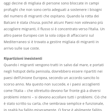
oggi decine di migliaia di persone sono bloccate in campi
profughi che non sono certo adeguati a sostenere i bisogni
del nu­mero di migranti che ospitano. Quando la rotta dei
Balcani è stata chiusa, poiché alcuni Paesi non vole­vano più
accogliere migranti, il flusso si è concentrato verso l’Italia. Un
altro paese Europeo con la sola colpa di af­facciarsi sul
Mediterraneo si è trovato a gestire migliaia di migranti in
arrivo sulle sue coste.
Ripartizioni inesistenti
Quando i migranti vengono tratti in salvo dal mare, e portati
negli hotspot della penisola, dovrebbero essere ri­partiti nei
paesi dell’Unione Europea, secondo un accordo sancito lo
scorso anno. Ma questo non succede, e i paesi accoglienti
come l’Italia – che oltre­tutto devono far fronte già a diversi
problemi interni – si devono accollare tutti i problemi. Ciò che
è stato scritto su carta, che sembrava semplice e fun­zionale,
in realtà ha fallito misera­mente. O forse è abilmente fallito,