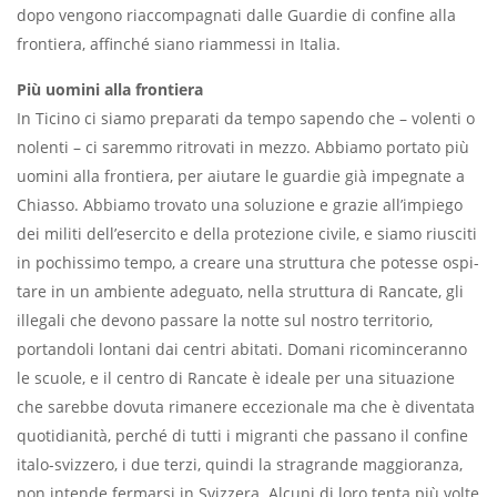
dopo ven­gono riaccompagnati dalle Guardie di confine alla
frontiera, affinché siano riammessi in Italia.
Più uomini alla frontiera
In Ticino ci siamo preparati da tempo sapendo che – volenti o
nolenti – ci sa­remmo ritrovati in mezzo. Abbiamo portato più
uomini alla frontiera, per aiutare le guardie già impegnate a
Chiasso. Abbiamo trovato una solu­zione e grazie all’impiego
dei militi dell’esercito e della protezione civile, e siamo riusciti
in pochissimo tempo, a creare una struttura che potesse ospi­
tare in un ambiente adeguato, nella struttura di Rancate, gli
illegali che de­vono passare la notte sul nostro terri­torio,
portandoli lontani dai centri abitati. Domani ricominceranno
le scuole, e il centro di Rancate è ideale per una situazione
che sarebbe dovuta rimanere eccezionale ma che è diven­tata
quotidianità, perché di tutti i mi­granti che passano il confine
italo-sviz­zero, i due terzi, quindi la stragrande maggioranza,
non intende fermarsi in Svizzera. Alcuni di loro tenta più volte