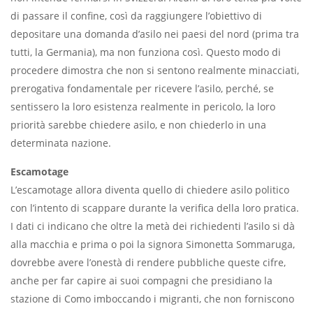
di passare il confine, così da raggiun­gere l’obiettivo di
depositare una do­manda d’asilo nei paesi del nord (prima tra
tutti, la Germania), ma non funziona così. Questo modo di
proce­dere dimostra che non si sentono real­mente minacciati,
prerogativa fondamentale per ricevere l’asilo, per­ché, se
sentissero la loro esistenza re­almente in pericolo, la loro
priorità sarebbe chiedere asilo, e non chiederlo in una
determinata nazione.
Escamotage
L’escamotage allora diventa quello di chiedere asilo politico
con l’intento di scappare durante la verifica della loro pratica.
I dati ci indicano che oltre la metà dei richiedenti l’asilo si dà
alla macchia e prima o poi la signora Si­monetta Sommaruga,
dovrebbe avere l’onestà di rendere pubbliche queste cifre,
anche per far capire ai suoi com­pagni che presidiano la
stazione di Como imboccando i migranti, che non forniscono