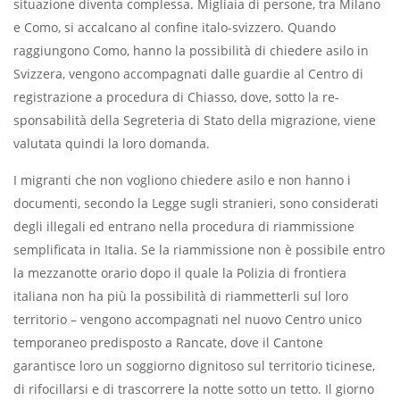
situazione diventa complessa. Mi­gliaia di persone, tra Milano
e Como, si accalcano al confine italo-svizzero. Quando
raggiungono Como, hanno la possibilità di chiedere asilo in
Sviz­zera, vengono accompagnati dalle guardie al Centro di
registrazione a procedura di Chiasso, dove, sotto la re­
sponsabilità della Segreteria di Stato della migrazione, viene
valutata quindi la loro domanda.
I migranti che non vogliono chiedere asilo e non hanno i
documenti, se­condo la Legge sugli stranieri, sono considerati
degli illegali ed entrano nella procedura di riammissione
sem­plificata in Italia. Se la riammissione non è possibile entro
la mezzanotte ­orario dopo il quale la Polizia di fron­tiera
italiana non ha più la possibilità di riammetterli sul loro
territorio – ven­gono accompagnati nel nuovo Centro unico
temporaneo predisposto a Ran­cate, dove il Cantone
garantisce loro un soggiorno dignitoso sul territorio ti­cinese,
di rifocillarsi e di trascorrere la notte sotto un tetto. Il giorno