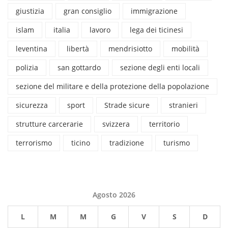
giustizia
gran consiglio
immigrazione
islam
italia
lavoro
lega dei ticinesi
leventina
libertà
mendrisiotto
mobilità
polizia
san gottardo
sezione degli enti locali
sezione del militare e della protezione della popolazione
sicurezza
sport
Strade sicure
stranieri
strutture carcerarie
svizzera
territorio
terrorismo
ticino
tradizione
turismo
Agosto 2026
L
M
M
G
V
S
D