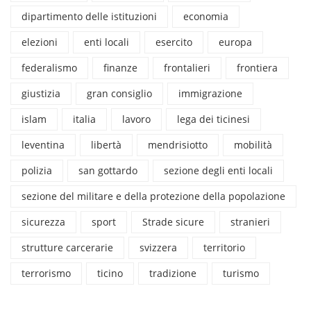
dipartimento delle istituzioni
economia
elezioni
enti locali
esercito
europa
federalismo
finanze
frontalieri
frontiera
giustizia
gran consiglio
immigrazione
islam
italia
lavoro
lega dei ticinesi
leventina
libertà
mendrisiotto
mobilità
polizia
san gottardo
sezione degli enti locali
sezione del militare e della protezione della popolazione
sicurezza
sport
Strade sicure
stranieri
strutture carcerarie
svizzera
territorio
terrorismo
ticino
tradizione
turismo