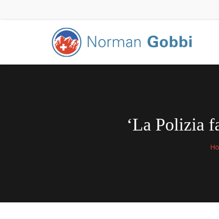
‘La Polizia f
H