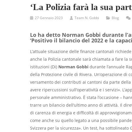
‘La Polizia farà la sua par
27 Gennaio 2023
Team N. Gobbi
Blog
Lo ha detto Norman Gobbi durante l’a
‘Positivo il bilancio del 2022 e la capa
L’attuale situazione delle finanze cantonali richiede
anche la Polizia cantonale sarà chiamata a fare la su
istituzioni (Di)
Norman Gobbi
durante l’annuale Rapp
della Protezione civile di Rivera. Un’operazione di
versamento dei contributi ai cantoni da parte della
avere ripercussioni sull’operatività e i servizi». L’
personale amministrativo. È stata l’occasione – hann
trarre un bilancio dell’ultimo anno di attività. Il d
di carenza di energia e difficoltà di approvvigioname
come anche su quello legato a una possibile pandemi
Svizzera per la sicurezza». Un test, ha sottolineato 