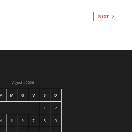
NEXT
Agosto 2026
M
M
G
V
S
D
1
2
4
5
6
7
8
9