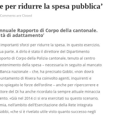
te per ridurre la spesa pubblica’
Comments are Closed
nnuale Rapporto di Corpo della cantonale.
cità di adattamento’
 importanti sforzi per ridurre la spesa. In questo esercizio,
a parte. A dirlo è stato il direttore del Dipartimento
orto di Corpo della Polizia cantonale, tenuto al centro
 contenimento della spesa – necessaria in seguito al mancato
 Banca nazionale – che, ha precisato Gobbi, «non dovrà
appuntamento di Rivera ha coinvolto agenti, inquirenti e
o spiegato le forze dell’ordine – anche per ripercorrere e
irettore del Di ha anche ricordato la sempre attuale minaccia
nto. «Già nel 2014 ci si era esercitati su questo scenario,
a, nell’ambito dell’Esercitazione della Rete integrata
Gobbi, «che si è rivelato utile visto quanto successo negli