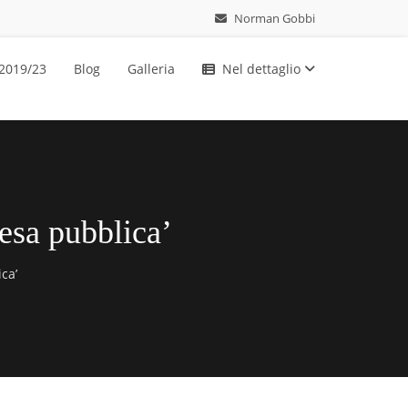
Norman Gobbi
 2019/23
Blog
Galleria
Nel dettaglio
pesa pubblica’
ca’