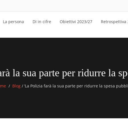
La persona
DI in cifre
Obiettivi 2023/27
Retrospettiva
arà la sua parte per ridurre la s
ome
Blog
/
‘La Polizia farà la sua parte per ridurre la spesa pubbli