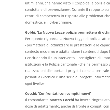
ultimi anni, che hanno visto il Corpo della polizia c
condotta e di prevenzione». Durante il rapporto sono
centri di competenza in risposta alle problematiche a
domestica, e il cybercrimine.
Gobbi: ‘La Nuova Legge polizia permetterà di ottim
Per quanto riguarda la Nuova Legge di polizia, att
«permetterà di ottimizzare le prestazioni e le capaci
contesto moderno e adattandone i contenuti dopo la 
Concludendo il suo intervento il consigliere di Stato 
istituzioni e la Polizia cantonale «che ha permess
realizzazioni d’importanti progetti come la centrale 
pesanti a Giornico e una serie di progetti informatic
ogni livello».
Cocchi: ‘Confrontati con compiti nuovi’
Il comandante
Matteo Cocchi
ha invece ringraziato 
dose di adattamento, anche di fronte a compiti con cu