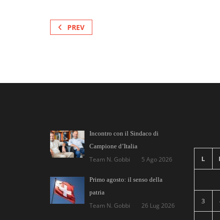
PREV
Incontro con il Sindaco di
Campione d’Italia
L
Team N. Gobbi
5 Ago 2026
Primo agosto: il senso della
patria
3
Team N. Gobbi
26 Lug 2026