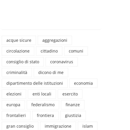
acque sicure
aggregazioni
circolazione
cittadino
comuni
consiglio di stato
coronavirus
criminalità
dicono di me
dipartimento delle istituzioni
economia
elezioni
enti locali
esercito
europa
federalismo
finanze
frontalieri
frontiera
giustizia
gran consiglio
immigrazione
islam