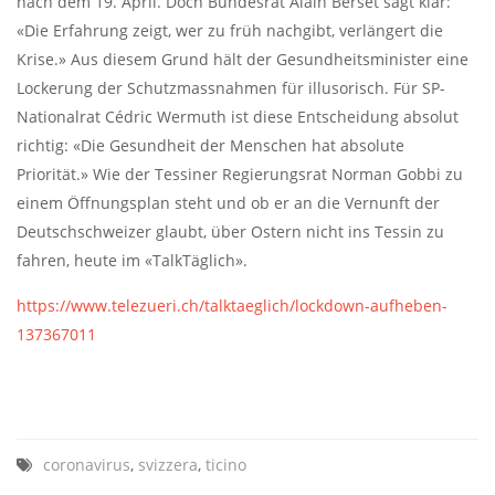
nach dem 19. April. Doch Bundesrat Alain Berset sagt klar:
«Die Erfahrung zeigt, wer zu früh nachgibt, verlängert die
Krise.» Aus diesem Grund hält der Gesundheitsminister eine
Lockerung der Schutzmassnahmen für illusorisch. Für SP-
Nationalrat Cédric Wermuth ist diese Entscheidung absolut
richtig: «Die Gesundheit der Menschen hat absolute
Priorität.» Wie der Tessiner Regierungsrat Norman Gobbi zu
einem Öffnungsplan steht und ob er an die Vernunft der
Deutschschweizer glaubt, über Ostern nicht ins Tessin zu
fahren, heute im «TalkTäglich».
https://www.telezueri.ch/talktaeglich/lockdown-aufheben-
137367011
coronavirus
,
svizzera
,
ticino