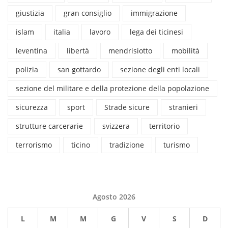
giustizia
gran consiglio
immigrazione
islam
italia
lavoro
lega dei ticinesi
leventina
libertà
mendrisiotto
mobilità
polizia
san gottardo
sezione degli enti locali
sezione del militare e della protezione della popolazione
sicurezza
sport
Strade sicure
stranieri
strutture carcerarie
svizzera
territorio
terrorismo
ticino
tradizione
turismo
Agosto 2026
L
M
M
G
V
S
D