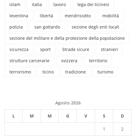
islam
italia
lavoro
lega dei ticinesi
leventina
libertà
mendrisiotto
mobilità
polizia
san gottardo
sezione degli enti locali
sezione del militare e della protezione della popolazione
sicurezza
sport
Strade sicure
stranieri
strutture carcerarie
svizzera
territorio
terrorismo
ticino
tradizione
turismo
Agosto 2026
L
M
M
G
V
S
D
1
2