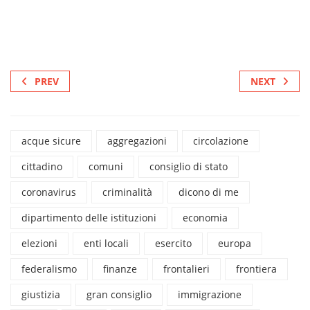
PREV
NEXT
acque sicure
aggregazioni
circolazione
cittadino
comuni
consiglio di stato
coronavirus
criminalità
dicono di me
dipartimento delle istituzioni
economia
elezioni
enti locali
esercito
europa
federalismo
finanze
frontalieri
frontiera
giustizia
gran consiglio
immigrazione