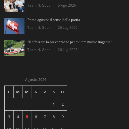
Team N. Gobbi
5 Ago 2026
Primo agosto: il senso della patria
Team N. Gobbi
26 Lug 2026
“Rafforzare la prevenzione per evitare nuove tragedie”
Team N. Gobbi
26 Lug 2026
Agosto 2026
L
M
M
G
V
S
D
1
2
3
4
5
6
7
8
9
10
11
12
13
14
15
16