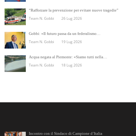
“Rafforzare la prevenzione per evitare nuove tragedie”
Team N. Gobbi
26 Lug 2026
Gobbi: «Il futuro passa da un federalismo…
Team N. Gobbi
19 Lug 2026
Acqua negata al Piemonte: «Siamo tutti nella…
Team N. Gobbi
18 Lug 2026
Incontro con il Sindaco di Campione d’Italia