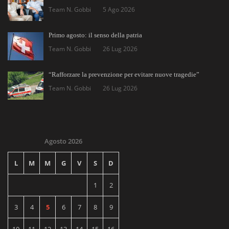
Team N. Gobbi
5 Ago 2026
Primo agosto: il senso della patria
Team N. Gobbi
26 Lug 2026
“Rafforzare la prevenzione per evitare nuove tragedie”
Team N. Gobbi
26 Lug 2026
Agosto 2026
L
M
M
G
V
S
D
1
2
3
4
5
6
7
8
9
10
11
12
13
14
15
16