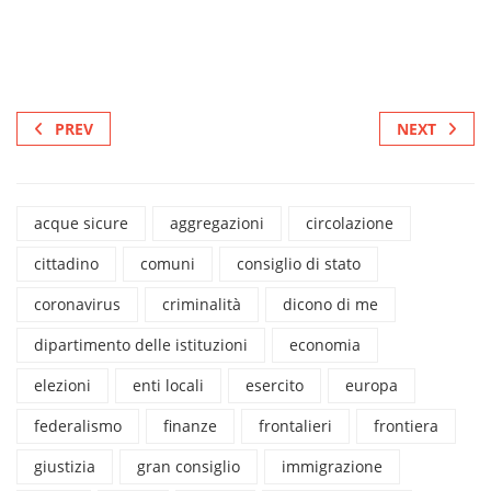
PREV
NEXT
acque sicure
aggregazioni
circolazione
cittadino
comuni
consiglio di stato
coronavirus
criminalità
dicono di me
dipartimento delle istituzioni
economia
elezioni
enti locali
esercito
europa
federalismo
finanze
frontalieri
frontiera
giustizia
gran consiglio
immigrazione