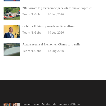
“Rafforzare la prevenzione per evitare nuove tragedie”
Team N. Gobbi
26 Lug 2026
Gobbi: «Il futuro passa da un federalismo…
Team N. Gobbi
19 Lug 2026
Acqua negata al Piemonte: «Siamo tutti nella…
Team N. Gobbi
18 Lug 2026
Incontro con il Sindaco di Campione d’Italia