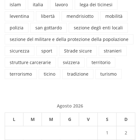
islam
italia
lavoro
lega dei ticinesi
leventina
libertà
mendrisiotto
mobilità
polizia
san gottardo
sezione degli enti locali
sezione del militare e della protezione della popolazione
sicurezza
sport
Strade sicure
stranieri
strutture carcerarie
svizzera
territorio
terrorismo
ticino
tradizione
turismo
Agosto 2026
L
M
M
G
V
S
D
1
2