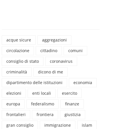
acque sicure
aggregazioni
circolazione
cittadino
comuni
consiglio di stato
coronavirus
criminalità
dicono di me
dipartimento delle istituzioni
economia
elezioni
enti locali
esercito
europa
federalismo
finanze
frontalieri
frontiera
giustizia
gran consiglio
immigrazione
islam