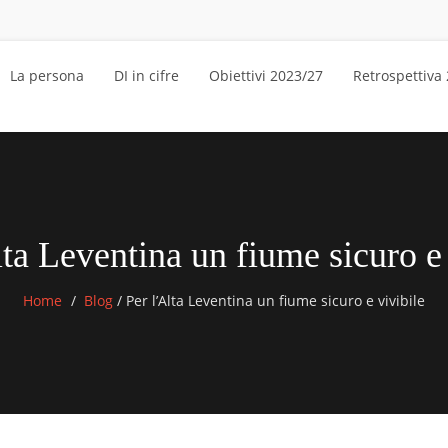
La persona
DI in cifre
Obiettivi 2023/27
Retrospettiva
lta Leventina un fiume sicuro e 
Home
Blog
/
Per l’Alta Leventina un fiume sicuro e vivibile