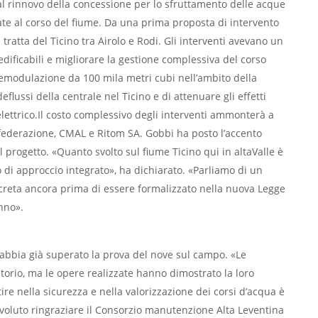
al rinnovo della concessione per lo sfruttamento delle acque
e al corso del fiume. Da una prima proposta di intervento
tratta del Ticino tra Airolo e Rodi. Gli interventi avevano un
edificabili e migliorare la gestione complessiva del corso
 demodulazione da 100 mila metri cubi nell’ambito della
flussi della centrale nel Ticino e di attenuare gli effetti
elettrico.Il costo complessivo degli interventi ammonterà a
onfederazione, CMAL e Ritom SA. Gobbi ha posto l’accento
l progetto. «Quanto svolto sul fiume Ticino qui in altaValle è
di approccio integrato», ha dichiarato. «Parliamo di un
ncreta ancora prima di essere formalizzato nella nuova Legge
nno».
o abbia già superato la prova del nove sul campo. «Le
torio, ma le opere realizzate hanno dimostrato la loro
tire nella sicurezza e nella valorizzazione dei corsi d’acqua è
 voluto ringraziare il Consorzio manutenzione Alta Leventina