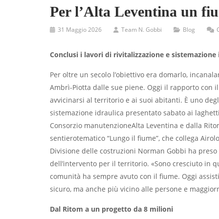
Per l’Alta Leventina un fiu
31 Maggio 2026
Team N. Gobbi
Blog
Conclusi i lavori di rivitalizzazione e sistemazione
Per oltre un secolo l’obiettivo era domarlo, incanala
Ambrì-Piotta dalle sue piene. Oggi il rapporto con 
avvicinarsi al territorio e ai suoi abitanti. È uno deg
sistemazione idraulica presentato sabato ai laghett
Consorzio manutenzioneAlta Leventina e dalla Ritom
sentierotematico “Lungo il fiume”, che collega Airolo 
Divisione delle costruzioni Norman Gobbi ha preso p
dell’intervento per il territorio. «Sono cresciuto in 
comunità ha sempre avuto con il fiume. Oggi assist
sicuro, ma anche più vicino alle persone e maggiorm
Dal Ritom a un progetto da 8 milioni