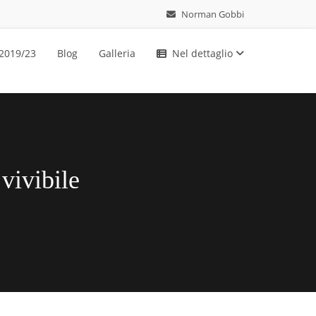
Norman Gobbi
 2019/23
Blog
Galleria
Nel dettaglio
vivibile