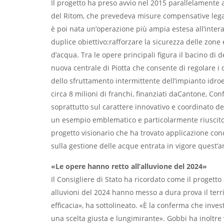
Il progetto ha preso avvio nel 2015 parallelamente 
del Ritom, che prevedeva misure compensative legat
è poi nata un’operazione più ampia estesa all’intera 
duplice obiettivo:rafforzare la sicurezza delle zone 
d’acqua. Tra le opere principali figura il bacino di
nuova centrale di Piotta che consente di regolare i de
dello sfruttamento intermittente dell’impianto idro
circa 8 milioni di franchi, finanziati daCantone, C
soprattutto sul carattere innovativo e coordinato de
un esempio emblematico e particolarmente riuscito 
progetto visionario che ha trovato applicazione co
sulla gestione delle acque entrata in vigore quest’a
«Le opere hanno retto all’alluvione del 2024»
Il Consigliere di Stato ha ricordato come il progett
alluvioni del 2024 hanno messo a dura prova il terri
efficacia», ha sottolineato. «È la conferma che inves
una scelta giusta e lungimirante». Gobbi ha inoltre