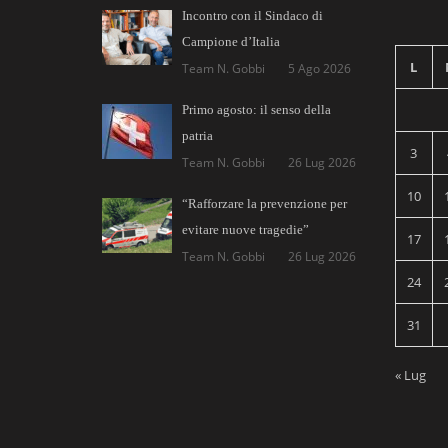
Incontro con il Sindaco di
Campione d’Italia
L
Team N. Gobbi
5 Ago 2026
Primo agosto: il senso della
patria
3
Team N. Gobbi
26 Lug 2026
10
“Rafforzare la prevenzione per
evitare nuove tragedie”
17
Team N. Gobbi
26 Lug 2026
24
31
« Lug