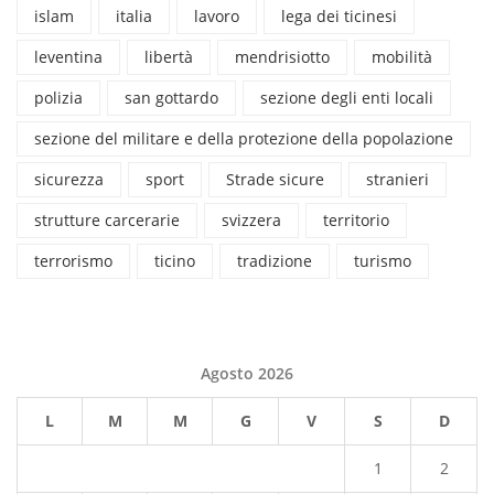
islam
italia
lavoro
lega dei ticinesi
leventina
libertà
mendrisiotto
mobilità
polizia
san gottardo
sezione degli enti locali
sezione del militare e della protezione della popolazione
sicurezza
sport
Strade sicure
stranieri
strutture carcerarie
svizzera
territorio
terrorismo
ticino
tradizione
turismo
Agosto 2026
L
M
M
G
V
S
D
1
2