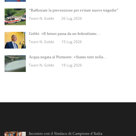
“Rafforzare la prevenzione per evitare nuove tragedie”
Team N. Gobbi
26 Lug 2026
Gobbi: «Il futuro passa da un federalismo…
Team N. Gobbi
19 Lug 2026
Acqua negata al Piemonte: «Siamo tutti nella…
Team N. Gobbi
18 Lug 2026
Incontro con il Sindaco di Campione d’Italia