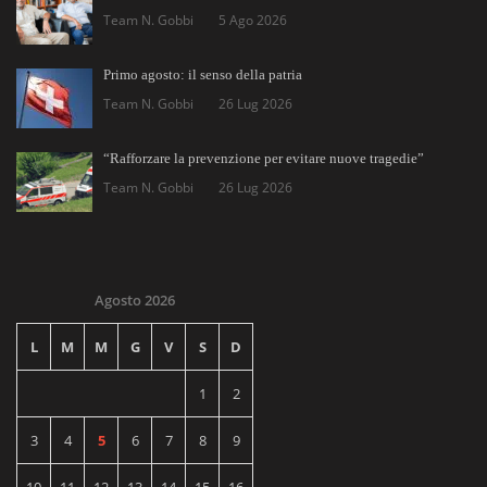
Team N. Gobbi
5 Ago 2026
Primo agosto: il senso della patria
Team N. Gobbi
26 Lug 2026
“Rafforzare la prevenzione per evitare nuove tragedie”
Team N. Gobbi
26 Lug 2026
Agosto 2026
L
M
M
G
V
S
D
1
2
3
4
5
6
7
8
9
10
11
12
13
14
15
16