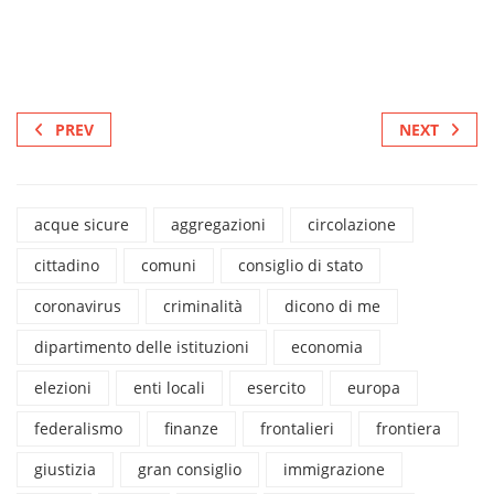
PREV
NEXT
acque sicure
aggregazioni
circolazione
cittadino
comuni
consiglio di stato
coronavirus
criminalità
dicono di me
dipartimento delle istituzioni
economia
elezioni
enti locali
esercito
europa
federalismo
finanze
frontalieri
frontiera
giustizia
gran consiglio
immigrazione