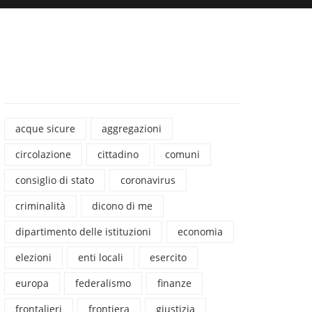
acque sicure
aggregazioni
circolazione
cittadino
comuni
consiglio di stato
coronavirus
criminalità
dicono di me
dipartimento delle istituzioni
economia
elezioni
enti locali
esercito
europa
federalismo
finanze
frontalieri
frontiera
giustizia