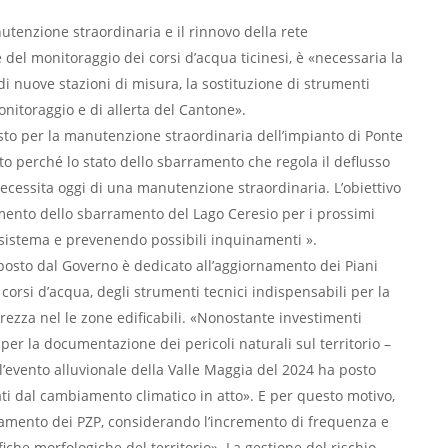
utenzione straordinaria e il rinnovo della rete
 del monitoraggio dei corsi d’acqua ticinesi, è «necessaria la
di nuove stazioni di misura, la sostituzione di strumenti
onitoraggio e di allerta del Cantone».
osto per la manutenzione straordinaria dell’impianto di Ponte
to perché lo stato dello sbarramento che regola il deflusso
 necessita oggi di una manutenzione straordinaria. L’obiettivo
amento dello sbarramento del Lago Ceresio per i prossimi
l sistema e prevenendo possibili inquinamenti ».
roposto dal Governo è dedicato all’aggiornamento dei Piani
 corsi d’acqua, degli strumenti tecnici indispensabili per la
curezza nel le zone edificabili. «Nonostante investimenti
 per la documentazione dei pericoli naturali sul territorio –
, l’evento alluvionale della Valle Maggia del 2024 ha posto
ti dal cambiamento climatico in atto». E per questo motivo,
namento dei PZP, considerando l’incremento di frequenza e
iche morfologiche del territorio». La gestione del rischio,