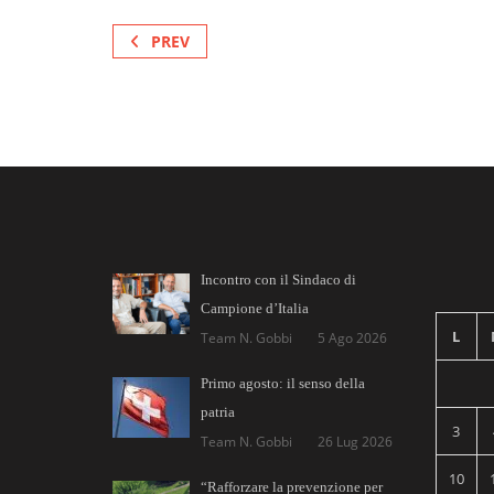
PREV
Incontro con il Sindaco di
Campione d’Italia
L
Team N. Gobbi
5 Ago 2026
Primo agosto: il senso della
patria
3
Team N. Gobbi
26 Lug 2026
10
“Rafforzare la prevenzione per