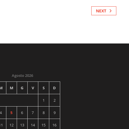
NEXT
Agosto 2026
M
M
G
V
S
D
1
2
4
5
6
7
8
9
11
12
13
14
15
16