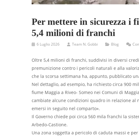
Per mettere in sicurezza i f
5,4 milioni di franchi
6 Luglio 2026
Team N. Gobbi
Blog
Com
Oltre 5,4 milioni di franchi, suddivisi in diversi cred
premunizione contro i pericoli naturali e alla valori
che la scorsa settimana ha, appunto, pubblicato una s
Nel dettaglio, ad esempio, ha richiesto circa 900 m
fiume Maggia a Riveo- Someo nei Comuni di Maggia 
cambiate alcune condizioni quadro in relazione al m
emersi in seguito nel comparto».
Il Governo chiede poi circa 560 mila franchi la sis
Arbedo-Castione.
Una zona soggetta a pericolo di caduta massi e per