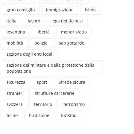
gran consiglio
immigrazione
islam
italia
lavoro
lega dei ticinesi
leventina
libertà
mendrisiotto
mobilità
polizia
san gottardo
sezione degli enti locali
sezione del militare e della protezione della
popolazione
sicurezza
sport
Strade sicure
stranieri
strutture carcerarie
svizzera
territorio
terrorismo
ticino
tradizione
turismo