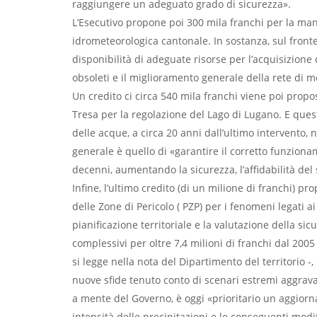
raggiungere un adeguato grado di sicurezza».
L’Esecutivo propone poi 300 mila franchi per la man
idrometeorologica cantonale. In sostanza, sul fronte
disponibilità di adeguate risorse per l’acquisizione 
obsoleti e il miglioramento generale della rete di m
Un credito ci circa 540 mila franchi viene poi prop
Tresa per la regolazione del Lago di Lugano. E ques
delle acque, a circa 20 anni dall’ultimo intervento,
generale è quello di «garantire il corretto funzion
decenni, aumentando la sicurezza, l’affidabilità de
Infine, l’ultimo credito (di un milione di franchi) p
delle Zone di Pericolo ( PZP) per i fenomeni legati ai
pianificazione territoriale e la valutazione della si
complessivi per oltre 7,4 milioni di franchi dal 2005
si legge nella nota del Dipartimento del territorio -
nuove sfide tenuto conto di scenari estremi aggrava
a mente del Governo, è oggi «prioritario un aggior
intensità delle precipitazioni e le conseguenti modif