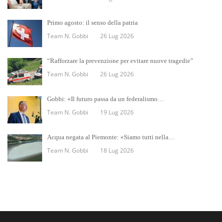
Primo agosto: il senso della patria
Team N. Gobbi
26 Lug 2026
“Rafforzare la prevenzione per evitare nuove tragedie”
Team N. Gobbi
26 Lug 2026
Gobbi: «Il futuro passa da un federalismo…
Team N. Gobbi
19 Lug 2026
Acqua negata al Piemonte: «Siamo tutti nella…
Team N. Gobbi
18 Lug 2026