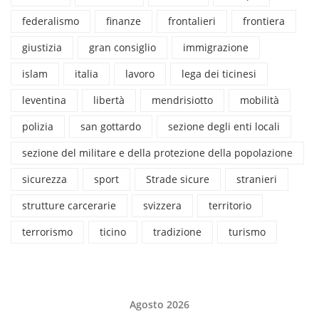
federalismo
finanze
frontalieri
frontiera
giustizia
gran consiglio
immigrazione
islam
italia
lavoro
lega dei ticinesi
leventina
libertà
mendrisiotto
mobilità
polizia
san gottardo
sezione degli enti locali
sezione del militare e della protezione della popolazione
sicurezza
sport
Strade sicure
stranieri
strutture carcerarie
svizzera
territorio
terrorismo
ticino
tradizione
turismo
Agosto 2026