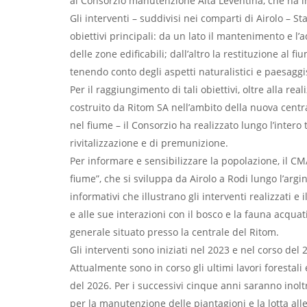
al Consorzio manutenzione Alta Leventina, che ha i
Gli interventi – suddivisi nei comparti di Airolo – 
obiettivi principali: da un lato il mantenimento e l
delle zone edificabili; dall’altro la restituzione al 
tenendo conto degli aspetti naturalistici e paesaggis
Per il raggiungimento di tali obiettivi, oltre alla r
costruito da Ritom SA nell’ambito della nuova central
nel fiume – il Consorzio ha realizzato lungo l’intero 
rivitalizzazione e di premunizione.
Per informare e sensibilizzare la popolazione, il CM
fiume”, che si sviluppa da Airolo a Rodi lungo l’argin
informativi che illustrano gli interventi realizzati e 
e alle sue interazioni con il bosco e la fauna acqua
generale situato presso la centrale del Ritom.
Gli interventi sono iniziati nel 2023 e nel corso del 2
Attualmente sono in corso gli ultimi lavori forestali
del 2026. Per i successivi cinque anni saranno inoltr
per la manutenzione delle piantagioni e la lotta alle