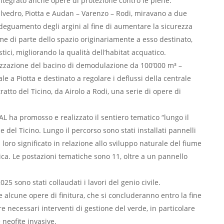
ntegrato anche opere di protezione contro le piene.
Stalvedro, Piotta e Audan – Varenzo – Rodi, miravano a due
’adeguamento degli argini al fine di aumentare la sicurezza
fiume di parte dello spazio originariamente a esso destinato,
tici, migliorando la qualità dell’habitat acquatico.
ealizzazione del bacino di demodulazione da 100’000 m³ –
e a Piotta e destinato a regolare i deflussi della centrale
tratto del Ticino, da Airolo a Rodi, una serie di opere di
AL ha promosso e realizzato il sentiero tematico “lungo il
e del Ticino. Lungo il percorso sono stati installati pannelli
il loro significato in relazione allo sviluppo naturale del fiume
tica. Le postazioni tematiche sono 11, oltre a un pannello
025 sono stati collaudati i lavori del genio civile.
 e alcune opere di finitura, che si concluderanno entro la fine
e necessari interventi di gestione del verde, in particolare
 neofite invasive.