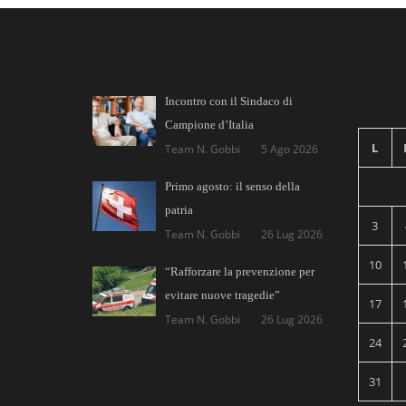
Incontro con il Sindaco di
Campione d’Italia
L
Team N. Gobbi
5 Ago 2026
Primo agosto: il senso della
patria
3
Team N. Gobbi
26 Lug 2026
10
“Rafforzare la prevenzione per
evitare nuove tragedie”
17
Team N. Gobbi
26 Lug 2026
24
31