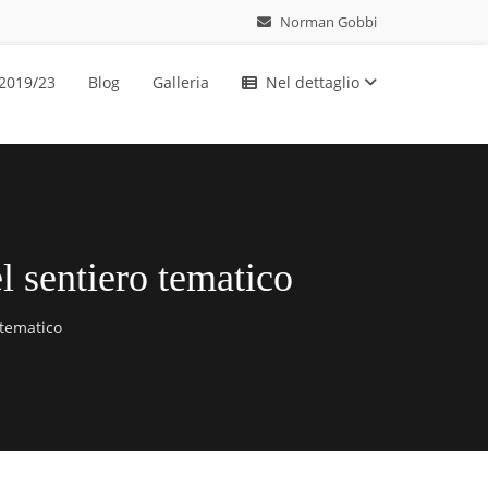
Norman Gobbi
 2019/23
Blog
Galleria
Nel dettaglio
l sentiero tematico
 tematico