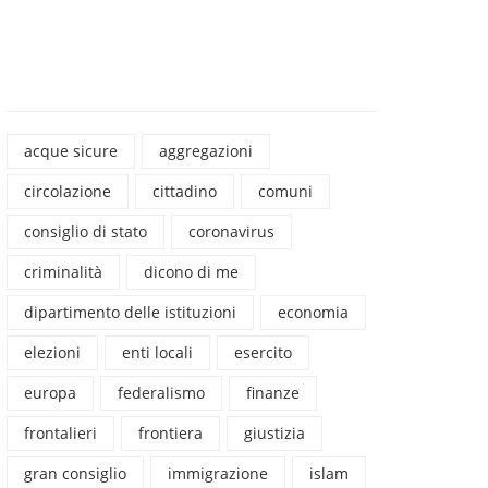
acque sicure
aggregazioni
circolazione
cittadino
comuni
consiglio di stato
coronavirus
criminalità
dicono di me
dipartimento delle istituzioni
economia
elezioni
enti locali
esercito
europa
federalismo
finanze
frontalieri
frontiera
giustizia
gran consiglio
immigrazione
islam