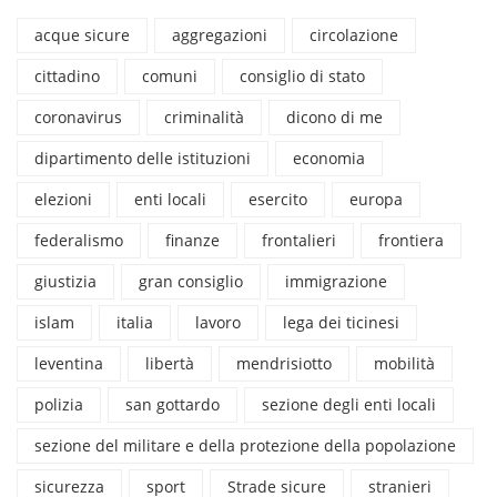
acque sicure
aggregazioni
circolazione
cittadino
comuni
consiglio di stato
coronavirus
criminalità
dicono di me
dipartimento delle istituzioni
economia
elezioni
enti locali
esercito
europa
federalismo
finanze
frontalieri
frontiera
giustizia
gran consiglio
immigrazione
islam
italia
lavoro
lega dei ticinesi
leventina
libertà
mendrisiotto
mobilità
polizia
san gottardo
sezione degli enti locali
sezione del militare e della protezione della popolazione
sicurezza
sport
Strade sicure
stranieri