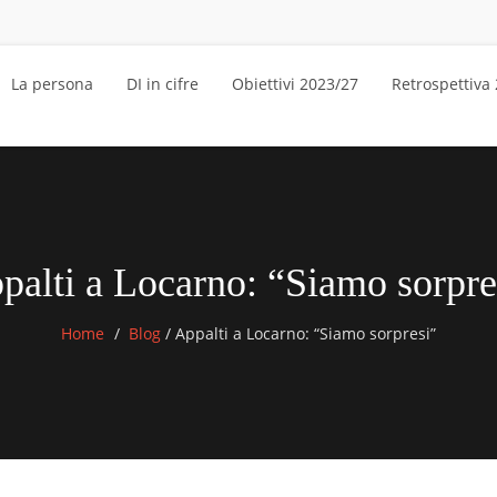
La persona
DI in cifre
Obiettivi 2023/27
Retrospettiva
palti a Locarno: “Siamo sorpre
Home
Blog
/
Appalti a Locarno: “Siamo sorpresi”