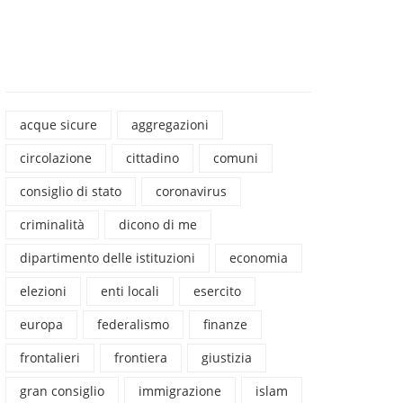
acque sicure
aggregazioni
circolazione
cittadino
comuni
consiglio di stato
coronavirus
criminalità
dicono di me
dipartimento delle istituzioni
economia
elezioni
enti locali
esercito
europa
federalismo
finanze
frontalieri
frontiera
giustizia
gran consiglio
immigrazione
islam