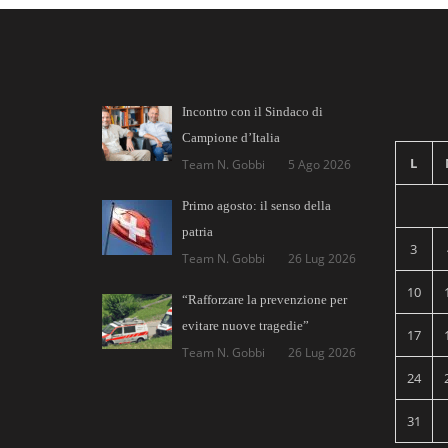
Incontro con il Sindaco di
Campione d’Italia
L
Team N. Gobbi
5 Ago 2026
Primo agosto: il senso della
patria
3
Team N. Gobbi
26 Lug 2026
10
“Rafforzare la prevenzione per
evitare nuove tragedie”
17
Team N. Gobbi
26 Lug 2026
24
31