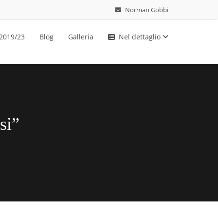
Norman Gobbi
 2019/23
Blog
Galleria
Nel dettaglio
si”