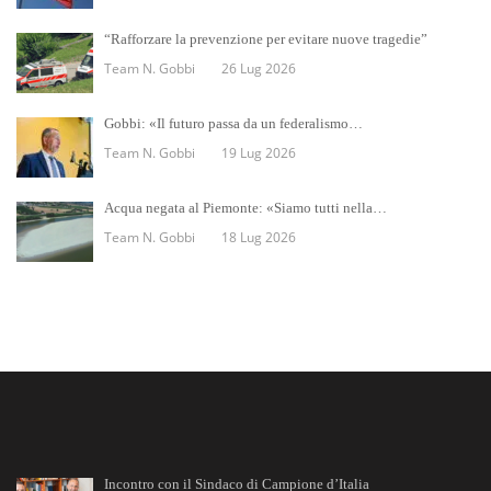
“Rafforzare la prevenzione per evitare nuove tragedie”
Team N. Gobbi
26 Lug 2026
Gobbi: «Il futuro passa da un federalismo…
Team N. Gobbi
19 Lug 2026
Acqua negata al Piemonte: «Siamo tutti nella…
Team N. Gobbi
18 Lug 2026
Incontro con il Sindaco di Campione d’Italia