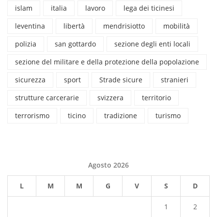
islam
italia
lavoro
lega dei ticinesi
leventina
libertà
mendrisiotto
mobilità
polizia
san gottardo
sezione degli enti locali
sezione del militare e della protezione della popolazione
sicurezza
sport
Strade sicure
stranieri
strutture carcerarie
svizzera
territorio
terrorismo
ticino
tradizione
turismo
Agosto 2026
L
M
M
G
V
S
D
1
2