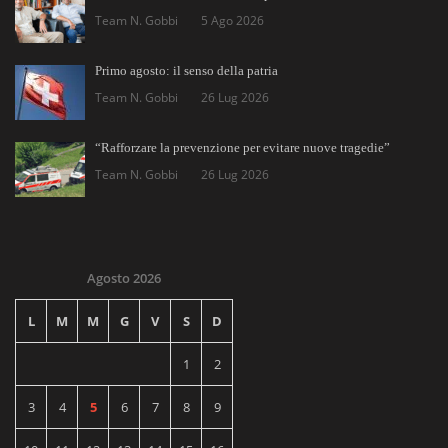
Team N. Gobbi
5 Ago 2026
Primo agosto: il senso della patria
Team N. Gobbi
26 Lug 2026
“Rafforzare la prevenzione per evitare nuove tragedie”
Team N. Gobbi
26 Lug 2026
Agosto 2026
L
M
M
G
V
S
D
1
2
3
4
5
6
7
8
9