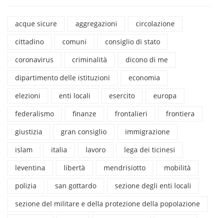
acque sicure
aggregazioni
circolazione
cittadino
comuni
consiglio di stato
coronavirus
criminalità
dicono di me
dipartimento delle istituzioni
economia
elezioni
enti locali
esercito
europa
federalismo
finanze
frontalieri
frontiera
giustizia
gran consiglio
immigrazione
islam
italia
lavoro
lega dei ticinesi
leventina
libertà
mendrisiotto
mobilità
polizia
san gottardo
sezione degli enti locali
sezione del militare e della protezione della popolazione