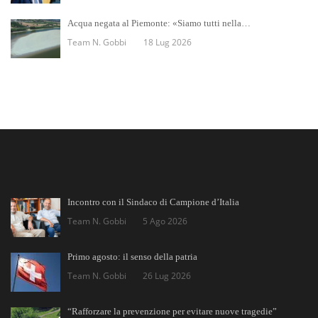
Acqua negata al Piemonte: «Siamo tutti nella…
Team N. Gobbi
18 Lug 2026
Incontro con il Sindaco di Campione d’Italia
Team N. Gobbi
5 Ago 2026
Primo agosto: il senso della patria
Team N. Gobbi
26 Lug 2026
“Rafforzare la prevenzione per evitare nuove tragedie”