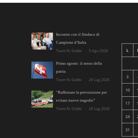
Incontro con il Sindaco di
Campione d’Italia
L
Team N. Gobbi
5 Ago 2026
Primo agosto: il senso della
patria
3
Team N. Gobbi
26 Lug 2026
10
“Rafforzare la prevenzione per
evitare nuove tragedie”
17
Team N. Gobbi
26 Lug 2026
24
31