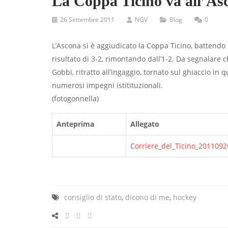
La Coppa Ticino va all’As
26 Settembre 2011
NGV
Blog
0
L’Ascona si è aggiudicato la Coppa Ticino, battendo ie
risultato di 3-2, rimontando dall’1-2. Da segnalare c
Gobbi, ritratto all’ingaggio, tornato sul ghiaccio in
numerosi impegni istitituzionali.
(fotogonnella)
Anteprima
Allegato
Corriere_del_Ticino_2011092
consiglio di stato
,
dicono di me
,
hockey