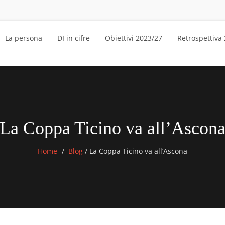
La persona
DI in cifre
Obiettivi 2023/27
Retrospettiva
La Coppa Ticino va all’Ascon
Home
Blog
/
La Coppa Ticino va all’Ascona