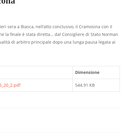
cona
ri sera a Biasca, nell’atto con­clusivo, il Cramosina con il
he la finale è stata diretta… dal Consigliere di Stato Norman
 qualità di arbitro principale dopo una lunga pausa legata ai
Dimensione
6_20_2.pdf
544.91 KB