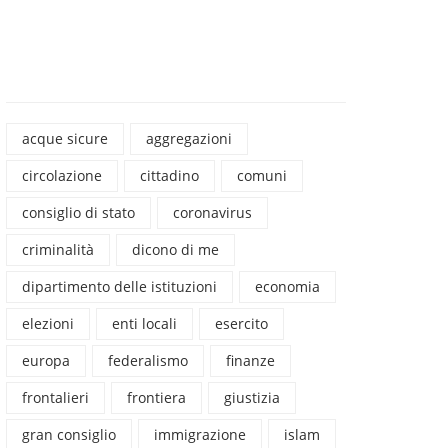
acque sicure
aggregazioni
circolazione
cittadino
comuni
consiglio di stato
coronavirus
criminalità
dicono di me
dipartimento delle istituzioni
economia
elezioni
enti locali
esercito
europa
federalismo
finanze
frontalieri
frontiera
giustizia
gran consiglio
immigrazione
islam