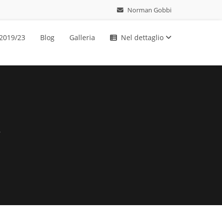
Norman Gobbi
 2019/23
Blog
Galleria
Nel dettaglio
a