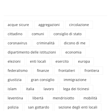
acque sicure
aggregazioni
circolazione
cittadino
comuni
consiglio di stato
coronavirus
criminalità
dicono di me
dipartimento delle istituzioni
economia
elezioni
enti locali
esercito
europa
federalismo
finanze
frontalieri
frontiera
giustizia
gran consiglio
immigrazione
islam
italia
lavoro
lega dei ticinesi
leventina
libertà
mendrisiotto
mobilità
polizia
san gottardo
sezione degli enti locali