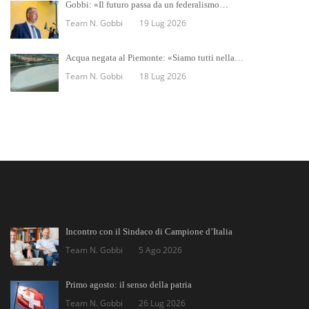
Gobbi: «Il futuro passa da un federalismo…
Team N. Gobbi
19 Lug 2026
Acqua negata al Piemonte: «Siamo tutti nella…
Team N. Gobbi
18 Lug 2026
Incontro con il Sindaco di Campione d’Italia
Team N. Gobbi
5 Ago 2026
Primo agosto: il senso della patria
Team N. Gobbi
26 Lug 2026