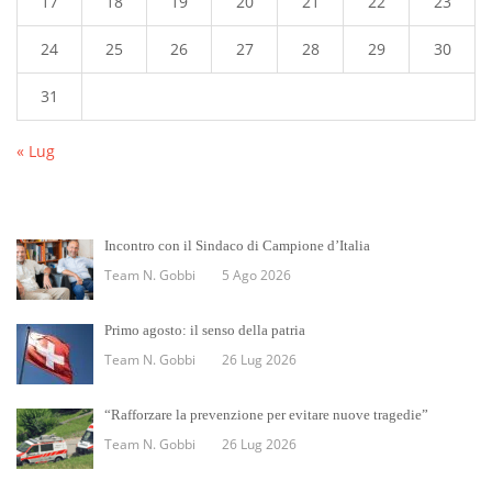
17
18
19
20
21
22
23
24
25
26
27
28
29
30
31
« Lug
Incontro con il Sindaco di Campione d’Italia
Team N. Gobbi
5 Ago 2026
Primo agosto: il senso della patria
Team N. Gobbi
26 Lug 2026
“Rafforzare la prevenzione per evitare nuove tragedie”
Team N. Gobbi
26 Lug 2026