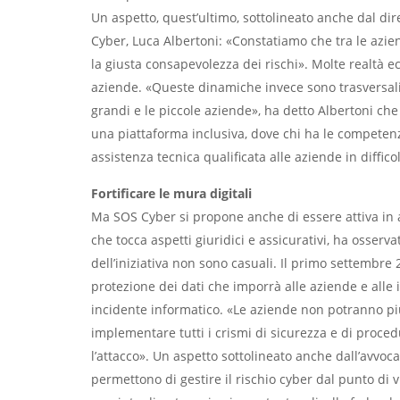
Un aspetto, quest’ultimo, sottolineato anche dal di
Cyber, Luca Albertoni: «Constatiamo che tra le azi
la giusta consapevolezza
dei rischi». Molte
realtà e
aziende. «Queste dinamiche invece sono trasversali
grandi e le piccole aziende», ha detto Albertoni che h
una piattaforma inclusiva, dove chi ha le competenz
assistenza tecnica qualificata alle aziende in difficol
Fortificare le mura digitali
Ma SOS Cyber si propone anche di essere attiva in
che tocca aspetti giuridici e assicurativi, ha osserva
dell’iniziativa non sono casuali. Il primo settembre
protezione dei dati che imporrà alle aziende e alle i
incidente informatico.
«Le aziende non potranno pi
implementare tutti i crismi di sicurezza e di proced
l’attacco». Un aspetto sottolineato anche dall’avvoca
permettono di gestire il rischio cyber dal punto di v