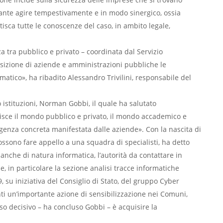
ante agire tempestivamente e in modo sinergico, ossia
isca tutte le conoscenze del caso, in ambito legale,
za tra pubblico e privato – coordinata dal Servizio
osizione di aziende e amministrazioni pubbliche le
atico», ha ribadito Alessandro Trivilini, responsabile del
o istituzioni, Norman Gobbi, il quale ha salutato
nisce il mondo pubblico e privato, il mondo accademico e
igenza
concreta manifestata dalle aziende». Con la nascita di
ossono fare appello a una squadra di specialisti, ha detto
 anche di natura informatica, l’autorità da contattare in
 in particolare la sezione analisi tracce informatiche
9, su iniziativa del Consiglio di Stato, del gruppo Cyber
anti un’importante azione di sensibilizzazione nei Comuni,
so decisivo – ha concluso Gobbi – è acquisire la