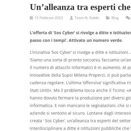
Un’alleanza tra esperti che
15 Febbraio 2023
Team N. Gobbi
Blog
L’offerta di ‘Sos Cyber’ si rivolge a ditte e istituzio
passo con i tempi’. Attivato un numero verde.
L’iniziativa ‘Sos Cyber’ si rivolge a ditte e istituzion
‘Siamo una sorta di pronto soccorso, facciamo un’ana
Il numero di attacchi informatici è in aumento. Al p
innovative della Supsi Milena Properzi, si può parl
cadenza regolare. L’ultima ‘offensiva’ significativa r
Stati Uniti». Ma il problema tocca anche il Ticino: 
hanno dovuto fermare la produzione per diversi gior
informatica. E non mancano le segnalazioni, che si c
aziende si sentono al sicuro. Lontane dagli interess
creata ‘ Sos Cyber’, un’alleanza tra esperti del setto
interdisciplinare a ditte e istituzioni pubbliche ch