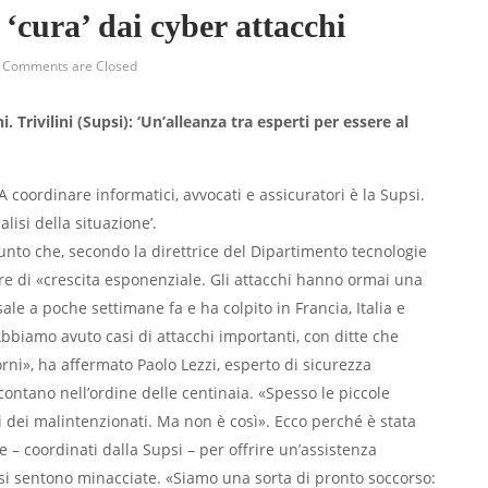
 ‘cura’ dai cyber attacchi
Comments are Closed
ni. Trivilini (Supsi): ‘Un’alleanza tra esperti per essere al
i. A coordinare informatici, avvocati e assicuratori è la Supsi.
lisi della situazione’.
unto che, secondo la direttrice del Dipartimento tecnologie
are di «crescita esponenziale. Gli attacchi hanno ormai una
isale a poche settimane fa e ha colpito in Francia, Italia e
«Abbiamo avuto casi di attacchi importanti, con ditte che
ni», ha affermato Paolo Lezzi, esperto di sicurezza
ontano nell’ordine delle centinaia. «Spesso le piccole
i dei malintenzionati. Ma non è così». Ecco perché è stata
re – coordinati dalla Supsi – per offrire un’assistenza
e si sentono minacciate. «Siamo una sorta di pronto soccorso: