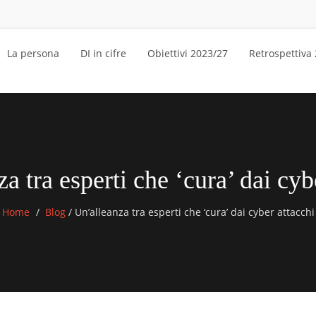
La persona
DI in cifre
Obiettivi 2023/27
Retrospettiva
a tra esperti che ‘cura’ dai cyb
Home
Blog
/
Un’alleanza tra esperti che ‘cura’ dai cyber attacchi