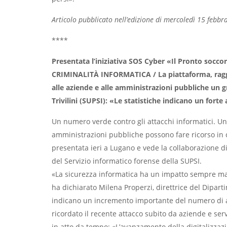
Articolo pubblicato nell’edizione di mercoledì 15 febb
****
Presentata l’iniziativa SOS Cyber «Il Pronto soccor
CRIMINALITÀ INFORMATICA
/ La piattaforma, rag
alle aziende e alle amministrazioni pubbliche un g
Trivilini (SUPSI): «Le statistiche indicano un fort
Un numero verde contro gli attacchi informatici. Una
amministrazioni pubbliche possono fare ricorso in ca
presentata ieri a Lugano e vede la collaborazione di
del Servizio informatico forense della SUPSI.
«La sicurezza informatica ha un impatto sempre maggi
ha dichiarato Milena Properzi, direttrice del Dipart
indicano un incremento importante del numero di at
ricordato il recente attacco subito da aziende e serv
in atto da tempo: «L’avanzamento della digitalizzaz