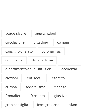
acque sicure
aggregazioni
circolazione
cittadino
comuni
consiglio di stato
coronavirus
criminalità
dicono di me
dipartimento delle istituzioni
economia
elezioni
enti locali
esercito
europa
federalismo
finanze
frontalieri
frontiera
giustizia
gran consiglio
immigrazione
islam