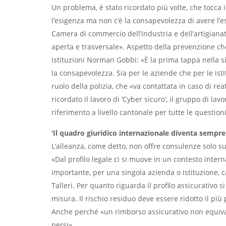
Un problema, è stato ricordato più volte, che tocca
l’esigenza ma non c’è la consapevolezza di avere l’e
Camera di commercio dell’industria e dell’artigiana
aperta e trasversale». Aspetto della prevenzione ch
istituzioni Norman Gobbi: «È la prima tappa nella s
la consapevolezza. Sia per le aziende che per le isti
ruolo della polizia, che «va contattata in caso di rea
ricordato il lavoro di ‘Cyber sicuro’, il gruppo di la
riferimento a livello cantonale per tutte le question
‘Il quadro giuridico internazionale diventa sempre 
L’alleanza, come detto, non offre consulenze solo su a
«Dal profilo legale ci si muove in un contesto intern
importante, per una singola azienda o istituzione, 
Talleri. Per quanto riguarda il profilo assicurativo
misura. Il rischio residuo deve essere ridotto il più 
Anche perché «un rimborso assicurativo non equiv
persi».