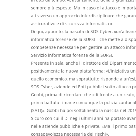
sempre più esposte. Ma in caso di attacco è import
attraverso un approccio interdisciplinare che garant
assicurativo e di sicurezza informatica ».
Di qui, appunto, la nascita di SOS Cyber, «un’allean
informatica forense della SUPSI – che mette a disp
competenze necessarie per gestire un attacco inform
Servizio informatica forense della SUPSI.
Presente in sala, anche il direttore del Dipartiment
positivamente la nuova piattaforma: «L’iniziativa u
quello economico, ma soprattutto risponde a un’es
SOS Cyber, aziende ed Enti pubblici sotto attacco p
Gobbi, prima di ricordare che «di fronte a un reato,
prima battuta rimane comunque la polizia cantonale,
(SATI)». Gobbi ha poi sottolineato la nascita nel 201
Sicuro con cui il DI negli ultimi anni ha portato av
nelle aziende pubbliche e private. «Ma il primo pas
consapevolezza necessaria dei rischi».