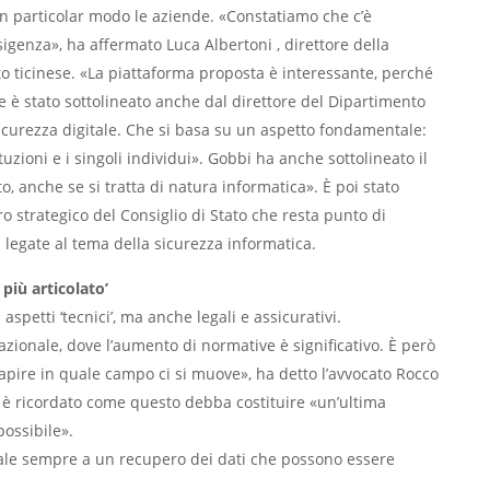
 in particolar modo le aziende. «Constatiamo che c’è
sigenza», ha affermato Luca Albertoni , direttore della
to ticinese. «La piattaforma proposta è interessante, perché
e è stato sottolineato anche dal direttore del Dipartimento
icurezza digitale. Che si basa su un aspetto fondamentale:
tuzioni e i singoli individui». Gobbi ha anche sottolineato il
to, anche se si tratta di natura informatica». È poi stato
voro strategico del Consiglio di Stato che resta punto di
i legate al tema della sicurezza informatica.
più articolato’
spetti ‘tecnici’, ma anche legali e assicurativi.
azionale, dove l’aumento di normative è significativo. È però
capire in quale campo ci si muove», ha detto l’avvocato Rocco
 si è ricordato come questo debba costituire «un’ultima
possibile».
ale sempre a un recupero dei dati che possono essere