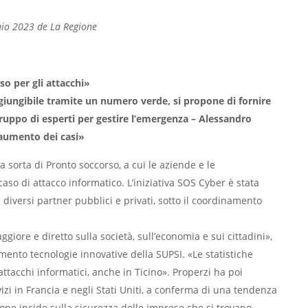
raio 2023 de La Regione
so per gli attacchi»
giungibile tramite un numero verde, si propone di fornire
ruppo di esperti per gestire l’emergenza – Alessandro
e aumento dei casi»
 sorta di Pronto soccorso, a cui le aziende e le
so di attacco informatico. L’iniziativa SOS Cyber è stata
 diversi partner pubblici e privati, sotto il coordinamento
ore e diretto sulla società, sull’economia e sui cittadini»,
imento tecnologie innovative della SUPSI. «Le statistiche
tacchi informatici, anche in Ticino». Properzi ha poi
izi in Francia e negli Stati Uniti, a conferma di una tendenza
ione
incide sulla sicurezza delle imprese che si trovano