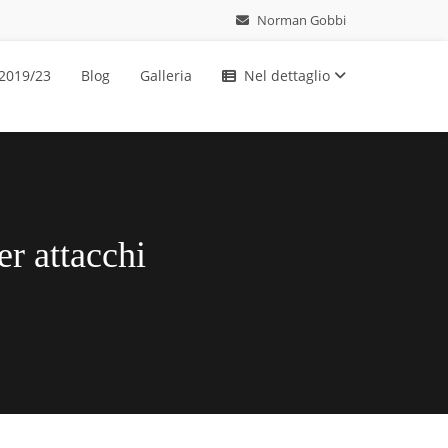
Norman Gobbi
 2019/23
Blog
Galleria
Nel dettaglio
er attacchi