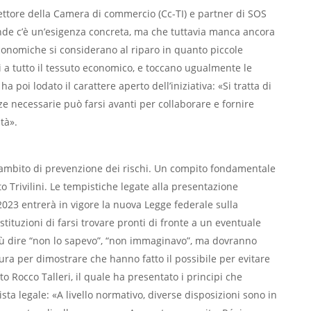
rettore della Camera di commercio (Cc-TI) e partner di SOS
ende c’è un’esigenza concreta, ma che tuttavia manca ancora
conomiche si considerano al riparo in quanto piccole
 a tutto il tessuto economico, e toccano ugualmente le
a poi lodato il carattere aperto dell’iniziativa: «Si tratta di
e necessarie può farsi avanti per collaborare e fornire
tà».
 ambito di prevenzione dei rischi. Un compito fondamentale
to Trivilini. Le tempistiche legate alla presentazione
 2023 entrerà in vigore la nuova Legge federale sulla
stituzioni di farsi trovare pronti di fronte a un eventuale
ù dire “non lo sapevo”, “non immaginavo”, ma dovranno
ura per dimostrare che hanno fatto il possibile per evitare
to Rocco Talleri, il quale ha presentato i principi che
ista legale: «A livello normativo, diverse disposizioni sono in