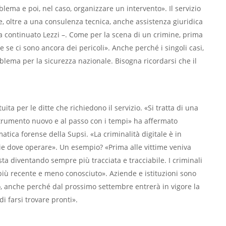
lema e poi, nel caso, organizzare un intervento». Il servizio
e, oltre a una consulenza tecnica, anche assistenza giuridica
a continuato Lezzi –. Come per la scena di un crimine, prima
 e se ci sono ancora dei pericoli». Anche perché i singoli casi,
blema per la sicurezza nazionale. Bisogna ricordarsi che il
uita per le ditte che richiedono il servizio. «Si tratta di una
strumento nuovo e al passo con i tempi» ha affermato
matica forense della Supsi. «La criminalità digitale è in
gie dove operare». Un esempio? «Prima alle vittime veniva
sta diventando sempre più tracciata e tracciabile. I criminali
più recente e meno conosciuto». Aziende e istituzioni sono
o, anche perché dal prossimo settembre entrerà in vigore la
i farsi trovare pronti».