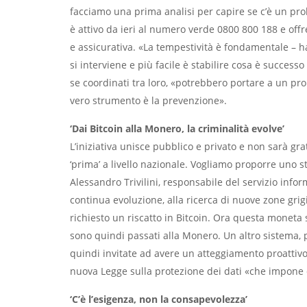
facciamo una prima analisi per capire se c’è un prob
è attivo da ieri al numero verde 0800 800 188 e offr
e assicurativa. «La tempestività è fondamentale – h
si interviene e più facile è stabilire cosa è successo
se coordinati tra loro, «potrebbero portare a un pro
vero strumento è la prevenzione».
‘Dai Bitcoin alla Monero, la criminalità evolve’
L’iniziativa unisce pubblico e privato e non sarà grat
‘prima’ a livello nazionale. Vogliamo proporre uno 
Alessandro Trivilini, responsabile del servizio infor
continua evoluzione, alla ricerca di nuove zone gri
richiesto un riscatto in Bitcoin. Ora questa moneta 
sono quindi passati alla Monero. Un altro sistema, 
quindi invitate ad avere un atteggiamento proattiv
nuova Legge sulla protezione dei dati «che impone d
‘C’è l’esigenza, non la consapevolezza’