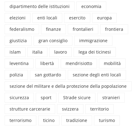
dipartimento delle istituzioni
economia
elezioni
enti locali
esercito
europa
federalismo
finanze
frontalieri
frontiera
giustizia
gran consiglio
immigrazione
islam
italia
lavoro
lega dei ticinesi
leventina
libertà
mendrisiotto
mobilità
polizia
san gottardo
sezione degli enti locali
sezione del militare e della protezione della popolazione
sicurezza
sport
Strade sicure
stranieri
strutture carcerarie
svizzera
territorio
terrorismo
ticino
tradizione
turismo