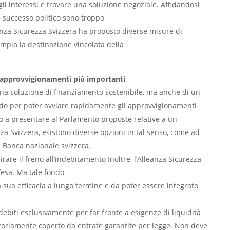
gli interessi e trovare una soluzione negoziale. Affidandosi
di successo politico sono troppo
eanza Sicurezza Svizzera ha proposto diverse misure di
mpio la destinazione vincolata della
li approvvigionamenti più importanti
 una soluzione di finanziamento sostenibile, ma anche di un
ondo per poter avviare rapidamente gli approvvigionamenti
ato a presentare al Parlamento proposte relative a un
a Svizzera, esistono diverse opzioni in tal senso, come ad
 Banca nazionale svizzera.
re il freno all’indebitamento Inoltre, l’Alleanza Sicurezza
fesa. Ma tale fondo
a sua efficacia a lungo termine e da poter essere integrato
 debiti esclusivamente per far fronte a esigenze di liquidità
oriamente coperto da entrate garantite per legge. Non deve