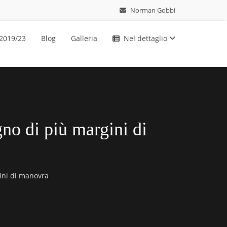
Norman Gobbi
 2019/23
Blog
Galleria
Nel dettaglio
gno di più margini di
gini di manovra