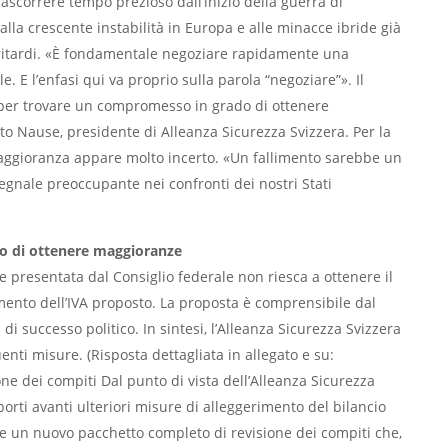
trascorrere tempo prezioso dall’inizio della guerra di
alla crescente instabilità in Europa e alle minacce ibride già
i ritardi. «È fondamentale negoziare rapidamente una
. E l’enfasi qui va proprio sulla parola “negoziare”». Il
per trovare un compromesso in grado di ottenere
to Nause, presidente di Alleanza Sicurezza Svizzera. Per la
maggioranza appare molto incerto. «Un fallimento sarebbe un
egnale preoccupante nei confronti dei nostri Stati
do di ottenere maggioranze
ne presentata dal Consiglio federale non riesca a ottenere il
mento dell’IVA proposto. La proposta è comprensibile dal
 di successo politico. In sintesi, l’Alleanza Sicurezza Svizzera
ti misure. (Risposta dettagliata in allegato e su:
ne dei compiti Dal punto di vista dell’Alleanza Sicurezza
porti avanti ulteriori misure di alleggerimento del bilancio
are un nuovo pacchetto completo di revisione dei compiti che,