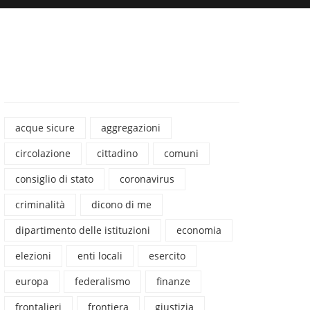
acque sicure
aggregazioni
circolazione
cittadino
comuni
consiglio di stato
coronavirus
criminalità
dicono di me
dipartimento delle istituzioni
economia
elezioni
enti locali
esercito
europa
federalismo
finanze
frontalieri
frontiera
giustizia