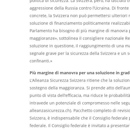
politica di sicurezza. La Svizzera, però, ha lasciato 
aggressione della Russia contro l’Ucraina. Di fronte 
concrete, la Svizzera non può permettersi ulterior
soluzione di finanziamento politicamente realizzabile
Parlamento ha bisogno di più margine di manovra 
maggioranze», sottolinea il consigliere nazionale Re
soluzione in questione, il raggiungimento di una 
segnale grave per la sicurezza della Svizzera e un s
confinanti.»
Più margine di manovra per una soluzione in gra
L’Alleanza Sicurezza Svizzera ritiene che la soluzio
sostegno della maggioranza. Si prende atto dell’au
punto di vista dell’efficacia, ma riduce le probabilità
intravede un potenziale di compromesso nelle seguen
alleanzasicurezza.ch). Pacchetto completo di revisio
Svizzera, è indispensabile che il Consiglio federale 
federale. Il Consiglio federale è invitato a present