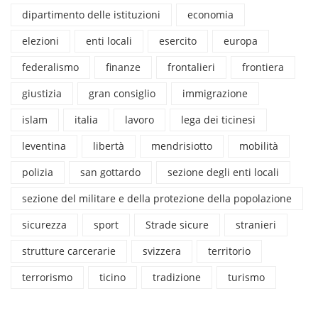
dipartimento delle istituzioni
economia
elezioni
enti locali
esercito
europa
federalismo
finanze
frontalieri
frontiera
giustizia
gran consiglio
immigrazione
islam
italia
lavoro
lega dei ticinesi
leventina
libertà
mendrisiotto
mobilità
polizia
san gottardo
sezione degli enti locali
sezione del militare e della protezione della popolazione
sicurezza
sport
Strade sicure
stranieri
strutture carcerarie
svizzera
territorio
terrorismo
ticino
tradizione
turismo