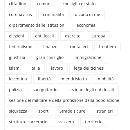
cittadino
comuni
consiglio di stato
coronavirus
criminalità
dicono di me
dipartimento delle istituzioni
economia
elezioni
enti locali
esercito
europa
federalismo
finanze
frontalieri
frontiera
giustizia
gran consiglio
immigrazione
islam
italia
lavoro
lega dei ticinesi
leventina
libertà
mendrisiotto
mobilità
polizia
san gottardo
sezione degli enti locali
sezione del militare e della protezione della popolazione
sicurezza
sport
Strade sicure
stranieri
strutture carcerarie
svizzera
territorio