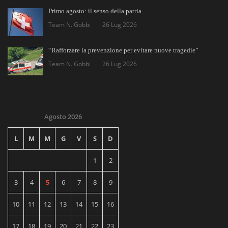
Primo agosto: il senso della patria
Team N. Gobbi
26 Lug 2026
“Rafforzare la prevenzione per evitare nuove tragedie”
Team N. Gobbi
26 Lug 2026
Agosto 2026
L
M
M
G
V
S
D
1
2
3
4
5
6
7
8
9
10
11
12
13
14
15
16
17
18
19
20
21
22
23