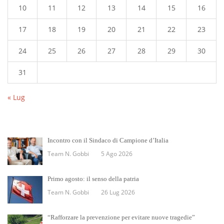
10
11
12
13
14
15
16
17
18
19
20
21
22
23
24
25
26
27
28
29
30
31
« Lug
Incontro con il Sindaco di Campione d’Italia
Team N. Gobbi
5 Ago 2026
Primo agosto: il senso della patria
Team N. Gobbi
26 Lug 2026
“Rafforzare la prevenzione per evitare nuove tragedie”