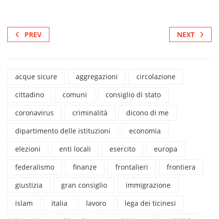
PREV
NEXT
acque sicure
aggregazioni
circolazione
cittadino
comuni
consiglio di stato
coronavirus
criminalità
dicono di me
dipartimento delle istituzioni
economia
elezioni
enti locali
esercito
europa
federalismo
finanze
frontalieri
frontiera
giustizia
gran consiglio
immigrazione
islam
italia
lavoro
lega dei ticinesi