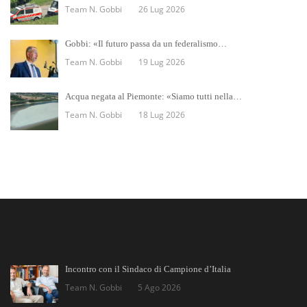
Team N. Gobbi
26 Lug 2026
Gobbi: «Il futuro passa da un federalismo…
Team N. Gobbi
19 Lug 2026
Acqua negata al Piemonte: «Siamo tutti nella…
Team N. Gobbi
18 Lug 2026
Incontro con il Sindaco di Campione d’Italia
Team N. Gobbi
5 Ago 2026