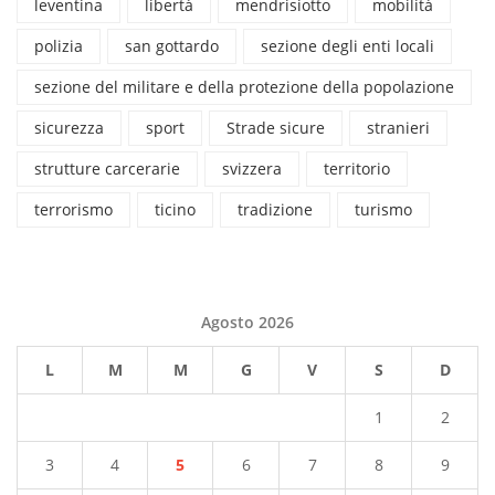
leventina
libertà
mendrisiotto
mobilità
polizia
san gottardo
sezione degli enti locali
sezione del militare e della protezione della popolazione
sicurezza
sport
Strade sicure
stranieri
strutture carcerarie
svizzera
territorio
terrorismo
ticino
tradizione
turismo
Agosto 2026
L
M
M
G
V
S
D
1
2
3
4
5
6
7
8
9